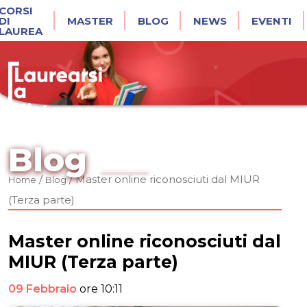
CORSI
DI
MASTER
BLOG
NEWS
EVENTI
LAUREA
Blog
/
/
Master online riconosciuti dal MIUR
Home
Blog
(Terza parte)
Master online riconosciuti dal
MIUR (Terza parte)
09 Febbraio
ore 10:11