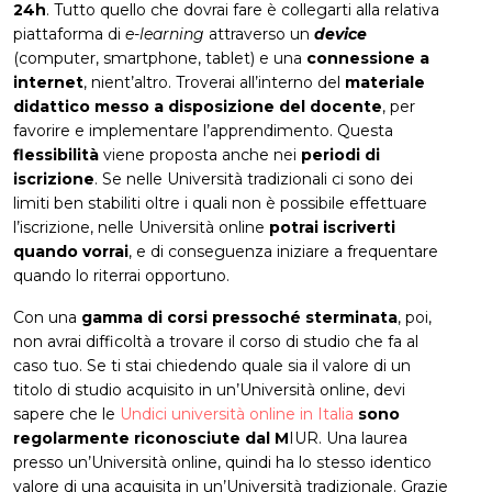
24h
. Tutto quello che dovrai fare è collegarti alla relativa
piattaforma di
e-learning
attraverso un
device
(computer, smartphone, tablet) e una
connessione a
internet
, nient’altro. Troverai all’interno del
materiale
didattico messo a disposizione del docente
, per
favorire e implementare l’apprendimento. Questa
flessibilità
viene proposta anche nei
periodi di
iscrizione
. Se nelle Università tradizionali ci sono dei
limiti ben stabiliti oltre i quali non è possibile effettuare
l’iscrizione, nelle Università online
potrai iscriverti
quando vorrai
, e di conseguenza iniziare a frequentare
quando lo riterrai opportuno.
Con una
gamma di corsi pressoché sterminata
, poi,
non avrai difficoltà a trovare il corso di studio che fa al
caso tuo. Se ti stai chiedendo quale sia il valore di un
titolo di studio acquisito in un’Università online, devi
sapere che le
Undici università online in Italia
sono
regolarmente riconosciute dal M
IUR. Una laurea
presso un’Università online, quindi ha lo stesso identico
valore di una acquisita in un’Università tradizionale. Grazie