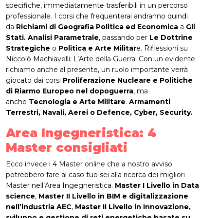
specifiche, immediatamente trasferibili in un percorso
professionale. I corsi che frequenterai andranno quindi
da
Richiami di Geografia Politica ed Economica
a
Gli
Stati. Analisi Parametrale
, passando per
Le Dottrine
Strategiche
o
Politica e Arte Militar
e. Riflessioni su
Niccolò Machiavelli: L’Arte della Guerra. Con un evidente
richiamo anche al presente, un ruolo importante verrà
giocato dai corsi
Proliferazione Nucleare e Politiche
di Riarmo Europeo nel dopoguerra
, ma
anche
Tecnologia e Arte Militare
.
Armamenti
Terrestri, Navali, Aerei o Defence, Cyber, Security.
Area Ingegneristica: 4
Master consigliati
Ecco invece i 4 Master online che a nostro avviso
potrebbero fare al caso tuo sei alla ricerca dei migliori
Master nell’Area Ingegneristica.
Master I Livello in Data
science
,
Master II Livello in BIM e digitalizzazione
nell’industria AEC
,
Master II Livello in Innovazione,
sviluppo e gestione di reti energetiche basate su