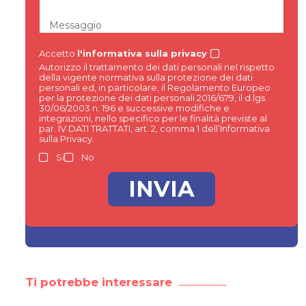
Messaggio
Accetto
l'informativa sulla privacy
Autorizzo il trattamento dei dati personali nel rispetto
della vigente normativa sulla protezione dei dati
personali ed, in particolare, il Regolamento Europeo
per la protezione dei dati personali 2016/679, il d.lgs.
30/06/2003 n. 196 e successive modifiche e
integrazioni, nello specifico per le finalità previste al
par. IV DATI TRATTATI, art. 2, comma 1 dell’Informativa
sulla Privacy.
Si
No
Ti potrebbe interessare