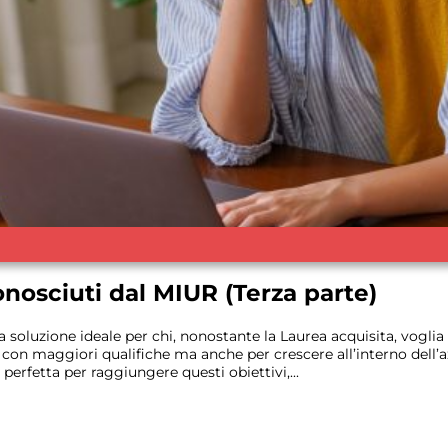
onosciuti dal MIUR (Terza parte)
 soluzione ideale per chi, nonostante la Laurea acquisita, voglia
con maggiori qualifiche ma anche per crescere all’interno dell’az
perfetta per raggiungere questi obiettivi,...