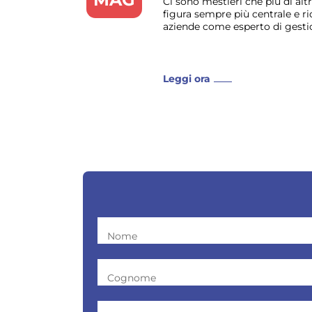
Ci sono mestieri che più di alt
figura sempre più centrale e ri
aziende come esperto di gestio
Leggi ora
Nome
Cognome