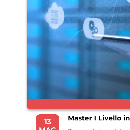
Master I Livello i
13
MAG