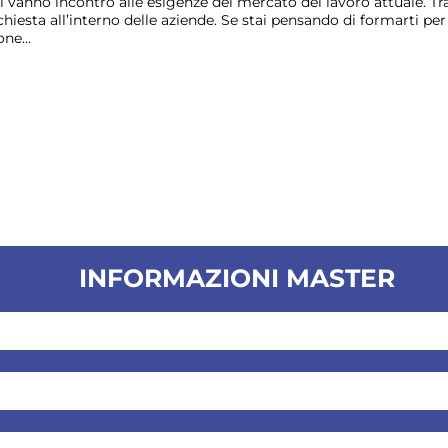
ri vanno incontro alle esigenze del mercato del lavoro attuale. Tr
chiesta all’interno delle aziende. Se stai pensando di formarti pe
ne...
INFORMAZIONI MASTER