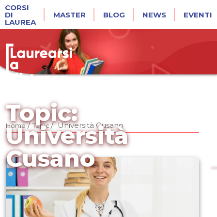
CORSI
DI
MASTER
BLOG
NEWS
EVENTI
LAUREA
Topic:
/
/
Università Cusano
Home
Topic
Università
Cusano