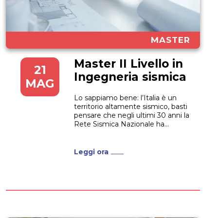
MASTER
Master II Livello in
21
Ingegneria sismica
MAG
Lo sappiamo bene: l’Italia è un
territorio altamente sismico, basti
pensare che negli ultimi 30 anni la
Rete Sismica Nazionale ha
registrato più di 190.000 eventi
sismici in Italia e nei Paesi
confinanti. Un corso come il
Leggi ora
Master II Livello in Ingegneria
sismica si inserisce quindi in
un’ottica di urgenza...