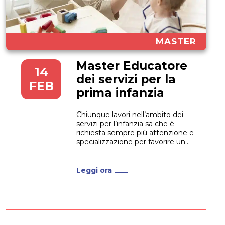
MASTER
Master Educatore
14
dei servizi per la
FEB
prima infanzia
Chiunque lavori nell’ambito dei
servizi per l’infanzia sa che è
richiesta sempre più attenzione e
specializzazione per favorire un
corretto dialogo tra le figure che
operano in questo settore. Il
Master I livello Educatore dei
Leggi ora
servizi per la prima infanzia
risponde proprio all’esigenza di
fornire competenze gestionali e
manageriali in...