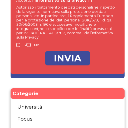
Accetto
l'informativa sulla privacy
Autorizzo il trattamento dei dati personali nel rispetto
della vigente normativa sulla protezione dei dati
personali ed, in particolare, il Regolamento Europeo
per la protezione dei dati personali 2016/679, il d.lgs.
30/06/2003 n. 196 e successive modifiche e
integrazioni, nello specifico per le finalità previste al
par. IV DATI TRATTATI, art. 2, comma 1 dell’Informativa
sulla Privacy.
Si
No
Categorie
Università
Focus