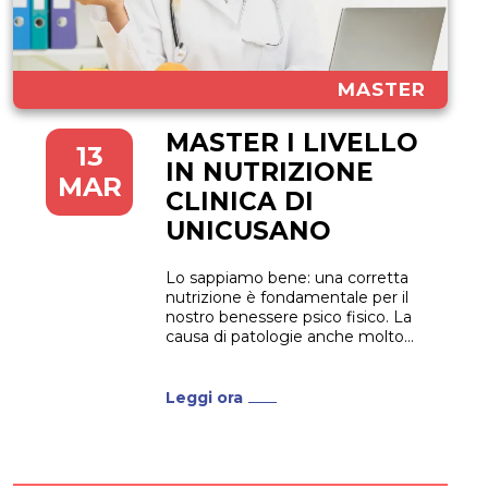
MASTER
MASTER I LIVELLO
13
IN NUTRIZIONE
MAR
CLINICA DI
UNICUSANO
Lo sappiamo bene: una corretta
nutrizione è fondamentale per il
nostro benessere psico fisico. La
causa di patologie anche molto
diverse tra loro può essere
ricercata in un’errata nutrizione.
Per questo sono sempre più
Leggi ora
richieste delle figure professionali
che sappiano studiare e
analizzare i disturbi alimentari che
producono alterazioni del