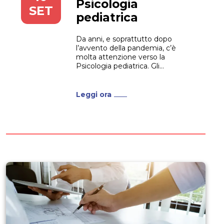
Psicologia
SET
pediatrica
Da anni, e soprattutto dopo
l’avvento della pandemia, c’è
molta attenzione verso la
Psicologia pediatrica. Gli
interventi di supporto e di
valutazione che la Psicologia
pediatrica permette sono ormai
Leggi ora
ritenuti imprescindibili in diverse
fasi, dalla prevenzione alla
riabilitazione di soggetti in età
pediatrica. Se stai pensando di
frequentare un Master...