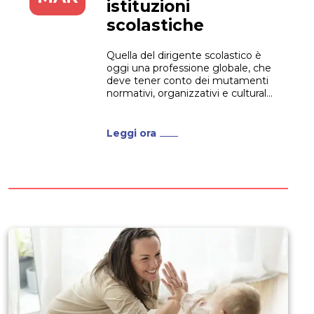
istituzioni
scolastiche
Quella del dirigente scolastico è
oggi una professione globale, che
deve tener conto dei mutamenti
normativi, organizzativi e culturali
della società. Il Master II Livello in
Dirigenti nelle istituzioni
scolastiche si pone allora con un
Leggi ora
percorso in grado di tener conto
di tutte queste istanze, fornendo
le competenze necessarie per...