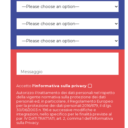
Messaggio
Accetto
l'informativa sulla privacy
Autorizzo il trattamento dei dati personali nel rispetto
della vigente normativa sulla protezione dei dati
personali ed, in particolare, il Regolamento Europeo
per la protezione dei dati personali 2016/679, il d.lgs.
30/06/2003 n. 196 e successive modifiche e
integrazioni, nello specifico per le finalità previste al
par. IV DATI TRATTATI, art. 2, comma 1 dell’Informativa
sulla Privacy.