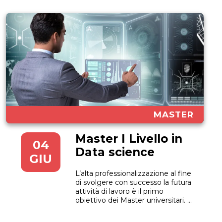
MASTER
Master I Livello in
04
Data science
GIU
L’alta professionalizzazione al fine
di svolgere con successo la futura
attività di lavoro è il primo
obiettivo dei Master universitari. È
proprio questo lo spirito che
muove un corso come il Master I