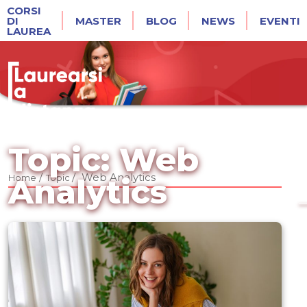
CORSI
DI
MASTER
BLOG
NEWS
EVENTI
LAUREA
Topic: Web
/
/
Web Analytics
Home
Topic
Analytics