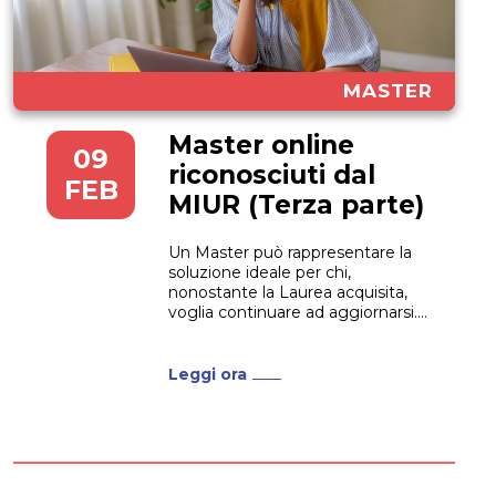
MASTER
Master online
09
riconosciuti dal
FEB
MIUR (Terza parte)
Un Master può rappresentare la
soluzione ideale per chi,
nonostante la Laurea acquisita,
voglia continuare ad aggiornarsi.
Non solo per proporsi nel mondo
del lavoro con maggiori qualifiche
ma anche per crescere all’interno
Leggi ora
dell’azienda in cui già lavora. Un
Master online può rappresentare
la soluzione perfetta per
raggiungere questi obiettivi,...