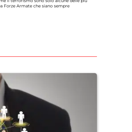
me il terrorismo sono solo alcune delle più
area Forze Armate che siano sempre