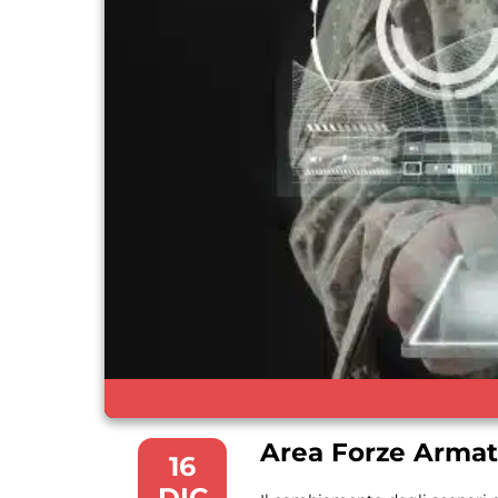
Area Forze Armat
16
DIC