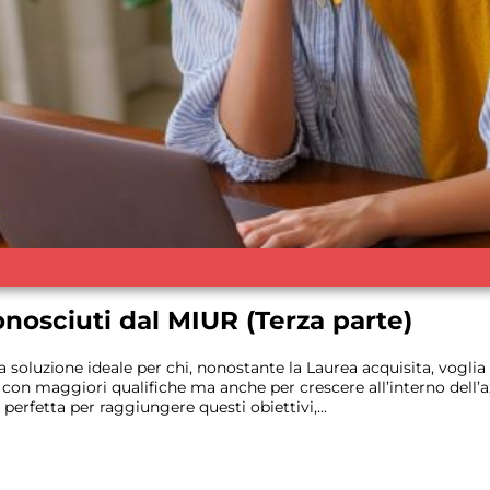
onosciuti dal MIUR (Terza parte)
 soluzione ideale per chi, nonostante la Laurea acquisita, voglia
con maggiori qualifiche ma anche per crescere all’interno dell’az
perfetta per raggiungere questi obiettivi,...