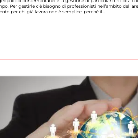
opolitici contemporanei e la gestione di particolari criticità co
mpo. Per gestirle c’è bisogno di professionisti nell’ambito dell’
nto per chi già lavora non è semplice, perché il...