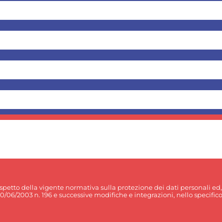
rispetto della vigente normativa sulla protezione dei dati personali ed
30/06/2003 n. 196 e successive modifiche e integrazioni, nello specifico p