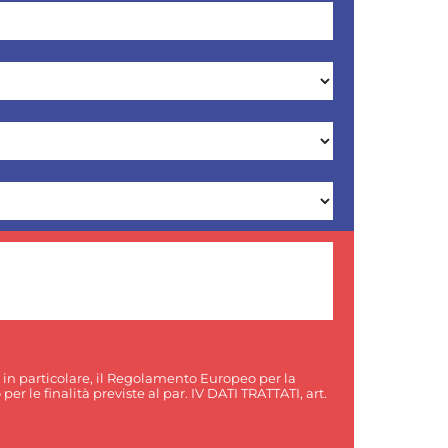
, in particolare, il Regolamento Europeo per la
er le finalità previste al par. IV DATI TRATTATI, art.