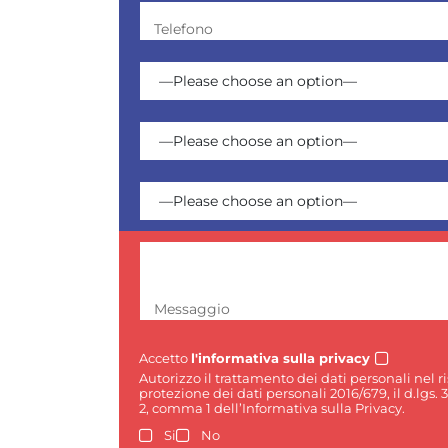
Telefono
Messaggio
Accetto
l'informativa sulla privacy
Autorizzo il trattamento dei dati personali nel 
protezione dei dati personali 2016/679, il d.lgs. 
2, comma 1 dell’Informativa sulla Privacy.
Si
No