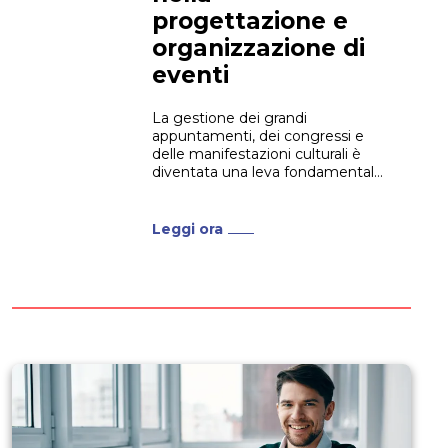
progettazione e
organizzazione di
eventi
La gestione dei grandi
appuntamenti, dei congressi e
delle manifestazioni culturali è
diventata una leva fondamentale
per il marketing aziendale e per lo
sviluppo del territorio. Di
conseguenza, l’industria
Leggi ora
contemporanea richiede figure
professionali dotate di solide
competenze manageriali, visione
creativa e una profonda
conoscenza dei canali digitali. In
questo contesto,...