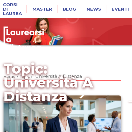
CORSI
DI
MASTER
BLOG
NEWS
EVENTI
LAUREA
Topic:
/
/
Università A Distanza
Home
Topic
Università A
Distanza