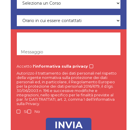
Messaggio
Accetto
l'informativa sulla privacy
Autorizzo il trattamento dei dati personali nel rispetto
della vigente normativa sulla protezione dei dati
personali ed, in particolare, il Regolamento Europeo
per la protezione dei dati personali 2016/679, il d.lgs.
30/06/2003 n. 196 e successive modifiche e
integrazioni, nello specifico per le finalità previste al
par. IV DATI TRATTATI, art. 2, comma 1 dell’Informativa
sulla Privacy.
Si
No