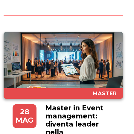
visione manageriale evoluta. Se
hai forti ambizioni di carriera e
vuoi completare...
MASTER
Master in Event
28
management:
MAG
diventa leader
nella