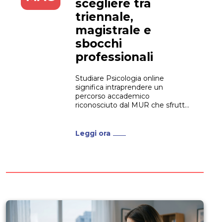
scegliere tra
triennale,
magistrale e
sbocchi
professionali
Studiare Psicologia online
significa intraprendere un
percorso accademico
riconosciuto dal MUR che sfrutta
l’e-learning per garantire massima
flessibilità. Oggi, le scienze
psicologiche rappresentano una
Leggi ora
competenza chiave non solo in
ambito clinico, ma anche nel
mondo aziendale, nel marketing
e nello sviluppo tecnologico. Di
conseguenza, scegliere un
ateneo digitale è la...