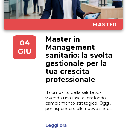
MASTER
Master in
04
Management
GIU
sanitario: la svolta
gestionale per la
tua crescita
professionale
Il comparto della salute sta
vivendo una fase di profondo
cambiamento strategico. Oggi,
per rispondere alle nuove sfide
del settore, non bastano più le
sole competenze cliniche: il
mercato richiede profili capaci di
Leggi ora
guidare le strutture con una