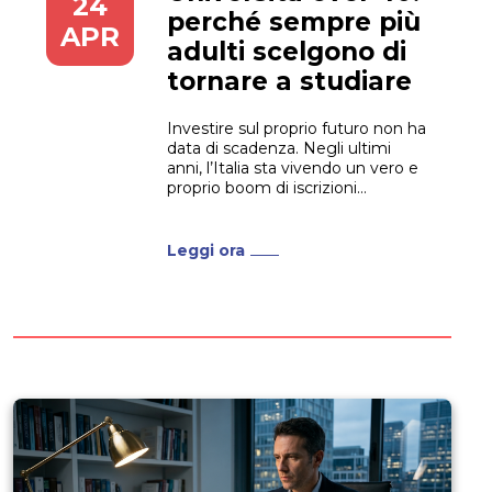
24
perché sempre più
APR
adulti scelgono di
tornare a studiare
Investire sul proprio futuro non ha
data di scadenza. Negli ultimi
anni, l’Italia sta vivendo un vero e
proprio boom di iscrizioni
all’università da parte degli over
40. Che l’obiettivo sia dare un
nuovo impulso alla propria carriera
Leggi ora
e formazione, cambiare
radicalmente settore o
semplicemente completare un
percorso interrotto in...