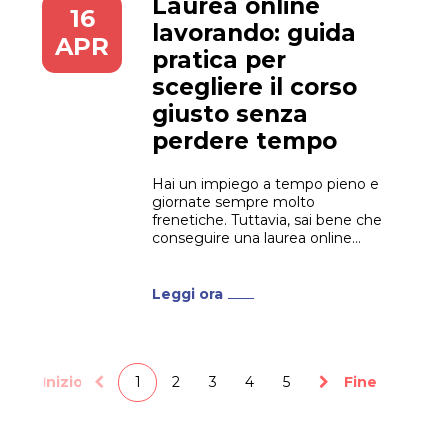
Laurea online
16
lavorando: guida
APR
pratica per
scegliere il corso
giusto senza
perdere tempo
Hai un impiego a tempo pieno e
giornate sempre molto
frenetiche. Tuttavia, sai bene che
conseguire una laurea online
lavorando rappresenta la chiave
principale per sbloccare nuove
opportunità di carriera. Il tuo
Leggi ora
obiettivo è crescere
professionalmente. Purtroppo, il
tempo a disposizione ti sembra
sempre troppo poco. Come puoi
conciliare le...
Inizio
1
2
3
4
5
Fine