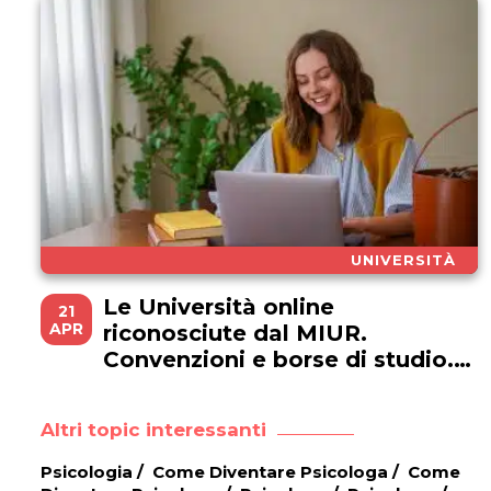
UNIVERSITÀ
Le Università online
21
APR
riconosciute dal MIUR.
Convenzioni e borse di studio.
(Aggiornamento 2023)
Altri topic interessanti
Psicologia
/
Come Diventare Psicologa
/
Come