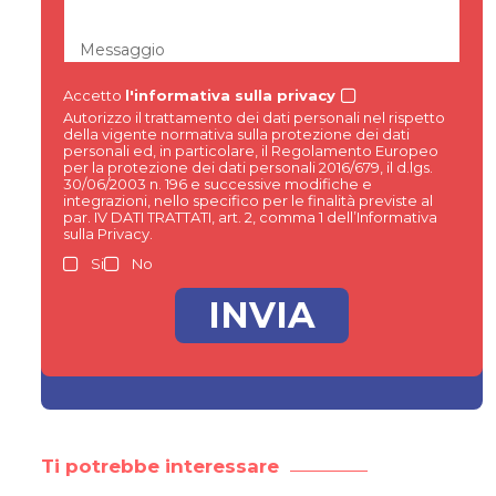
Messaggio
Accetto
l'informativa sulla privacy
Autorizzo il trattamento dei dati personali nel rispetto
della vigente normativa sulla protezione dei dati
personali ed, in particolare, il Regolamento Europeo
per la protezione dei dati personali 2016/679, il d.lgs.
30/06/2003 n. 196 e successive modifiche e
integrazioni, nello specifico per le finalità previste al
par. IV DATI TRATTATI, art. 2, comma 1 dell’Informativa
sulla Privacy.
Si
No
Ti potrebbe interessare