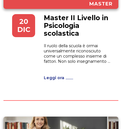
MASTER
Master II Livello in
20
Psicologia
DIC
scolastica
Il ruolo della scuola è ormai
universalmente riconosciuto
come un complesso insieme di
fattori. Non solo insegnamento e
apprendimento, ma anche
rapporti famigliari, conoscenza
della microcultura di bambini e
Leggi ora
giovani. A questi si aggiungono
una serie di altri aspetti che si
legano nella composizione di un
quadro culturale stimolante, nel...