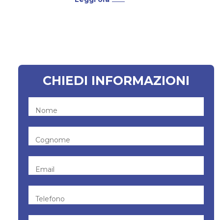
quando riguarda la Triennale che
la Magistrale. Alla Laurea in
Psicologia abbiamo dedicato uno
dei nostri primi approfondimenti.
Nell’articolo abbiamo fornito...
CHIEDI INFORMAZIONI
Nome
Cognome
Email
Telefono