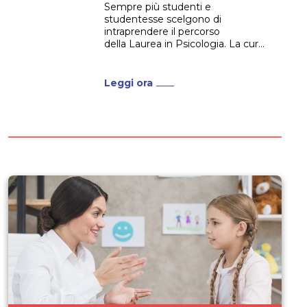
Sempre più studenti e
studentesse scelgono di
intraprendere il percorso
della Laurea in Psicologia. La cura
e l’assistenza psicologica è un
tema all’ordine del giorno, e
nonostante il numero degli
Leggi ora
psicologi in Italia sia in costante
aumento, sembra che non sia
ancora adeguato a soddisfare la
richiesta. Gli psicologi, infatti,
sono...