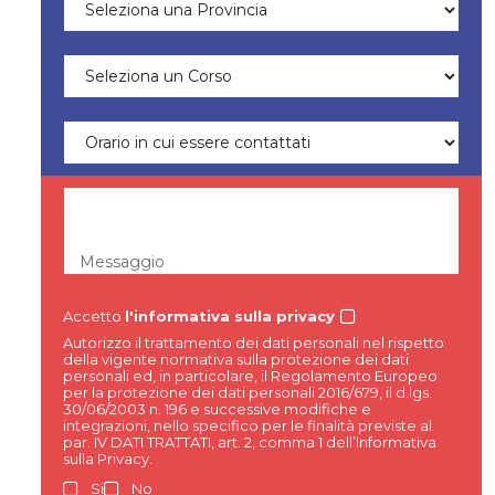
Messaggio
Accetto
l'informativa sulla privacy
Autorizzo il trattamento dei dati personali nel rispetto
della vigente normativa sulla protezione dei dati
personali ed, in particolare, il Regolamento Europeo
per la protezione dei dati personali 2016/679, il d.lgs.
30/06/2003 n. 196 e successive modifiche e
integrazioni, nello specifico per le finalità previste al
par. IV DATI TRATTATI, art. 2, comma 1 dell’Informativa
sulla Privacy.
Si
No