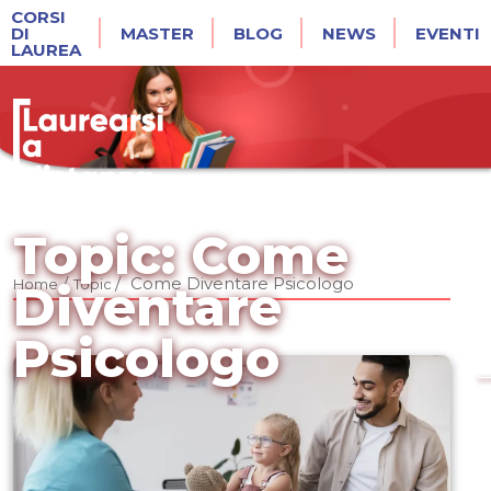
CORSI
DI
MASTER
BLOG
NEWS
EVENTI
LAUREA
Topic: Come
/
/
Come Diventare Psicologo
Home
Topic
Diventare
Psicologo