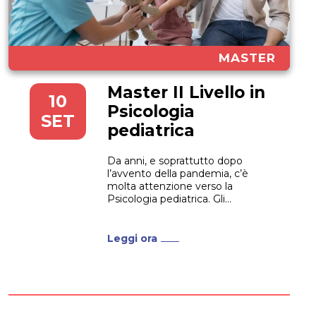
MASTER
Master II Livello in
10
Psicologia
SET
pediatrica
Da anni, e soprattutto dopo
l’avvento della pandemia, c’è
molta attenzione verso la
Psicologia pediatrica. Gli
interventi di supporto e di
valutazione che la Psicologia
pediatrica permette sono ormai
Leggi ora
ritenuti imprescindibili in diverse
fasi, dalla prevenzione alla
riabilitazione di soggetti in età
pediatrica. Se stai pensando di
frequentare un Master...