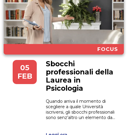
FOCUS
Sbocchi
05
professionali della
FEB
Laurea in
Psicologia
Quando arriva il momento di
scegliere a quale Università
iscriversi, gli sbocchi professionali
sono senz’altro un elemento da
considerare attentamente.
Psicologia è tra i percorsi
maggiormente scelti, sia per
Leggi ora