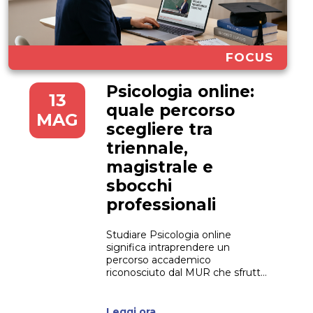
FOCUS
Psicologia online:
13
quale percorso
MAG
scegliere tra
triennale,
magistrale e
sbocchi
professionali
Studiare Psicologia online
significa intraprendere un
percorso accademico
riconosciuto dal MUR che sfrutta
l’e-learning per garantire massima
flessibilità. Oggi, le scienze
psicologiche rappresentano una
Leggi ora