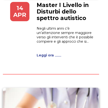
Master I Livello in
14
Disturbi dello
APR
spettro autistico
Negli ultimi anni c’è
un’attenzione sempre maggiore
verso gli interventi che è possibile
compiere e gli approcci che si
possono adattare nei confronti
dei soggetti autistici. Il Master I
Livello in Disturbi dello spettro
Leggi ora
autistico propone un percorso
didattico multidisciplinare
indirizzato a formare
professionisti in grado di
intervenire con efficacia...