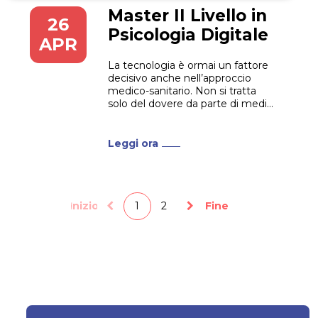
Master II Livello in
26
Psicologia Digitale
APR
La tecnologia è ormai un fattore
decisivo anche nell’approccio
medico-sanitario. Non si tratta
solo del dovere da parte di medici
e professionisti del settore
sanitario di saper utilizzare i più
moderni strumenti per risolvere
Leggi ora
una qualche patologia. È
opportuno, inoltre, conoscere le
problematiche, soprattutto di
carattere psicologico, che alcuni
comportamenti...
Inizio
1
2
Fine