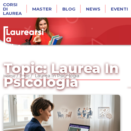
CORSI
DI
MASTER
BLOG
NEWS
EVENTI
LAUREA
Topic: Laurea In
/
/
Laurea In Psicologia
Home
Topic
Psicologia