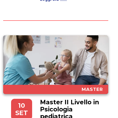
competenza chiave non solo in
ambito clinico, ma anche nel
mondo aziendale, nel marketing
e nello sviluppo tecnologico. Di
conseguenza, scegliere un
ateneo digitale è la...
MASTER
Master II Livello in
10
Psicologia
SET
pediatrica