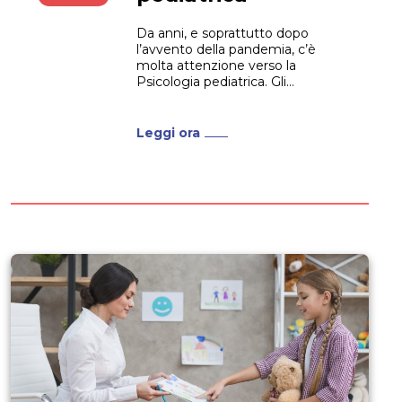
Da anni, e soprattutto dopo
l’avvento della pandemia, c’è
molta attenzione verso la
Psicologia pediatrica. Gli
interventi di supporto e di
valutazione che la Psicologia
pediatrica permette sono ormai
Leggi ora
ritenuti imprescindibili in diverse
fasi, dalla prevenzione alla
riabilitazione di soggetti in età
pediatrica. Se stai pensando di
frequentare un Master...