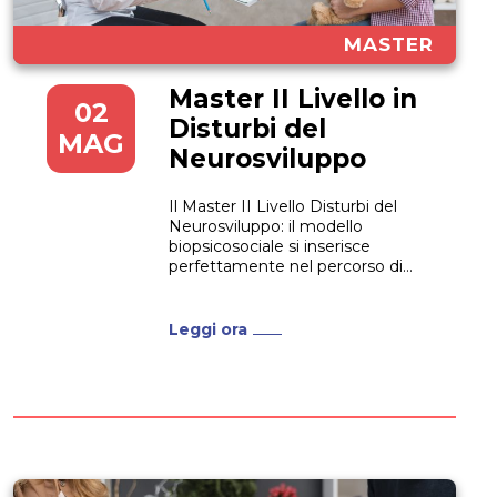
MASTER
Master II Livello in
02
Disturbi del
MAG
Neurosviluppo
Il Master II Livello Disturbi del
Neurosviluppo: il modello
biopsicosociale si inserisce
perfettamente nel percorso di
innovazione intrapreso da
UniCusano, una delle più
prestigiose università telematiche
Leggi ora
italiane. L’aspetto assolutamente
innovativo di questo Master è
dato dalla prospettiva che adotta.
Il Master, infatti, mette il
bambino, la sua famiglia e la...