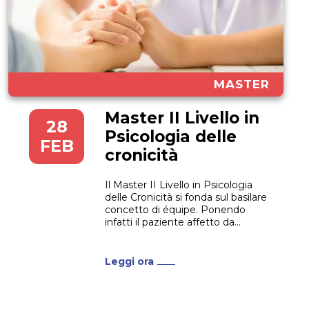
MASTER
Master II Livello in
28
Psicologia delle
FEB
cronicità
Il Master II Livello in Psicologia
delle Cronicità si fonda sul basilare
concetto di équipe. Ponendo
infatti il paziente affetto da
patologie croniche sempre al
centro, viene proposto un
approccio multidisciplinare che
Leggi ora
metta in dialogo diverse
professionalità come medici,
psicologi, infermieri e che
coinvolga nel processo anche