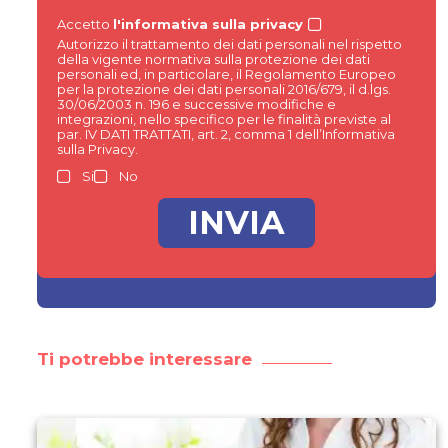
Accetto
l'informativa sulla privacy
Autorizzo il trattamento dei dati personali nel rispetto
della vigente normativa sulla protezione dei dati
personali ed, in particolare, il Regolamento Europeo
per la protezione dei dati personali 2016/679, il d.lgs.
30/06/2003 n. 196 e successive modifiche e
integrazioni, nello specifico per le finalità previste al
par. IV DATI TRATTATI, art. 2, comma 1 dell’Informativa
sulla Privacy.
Si
No
Ti potrebbe interessare