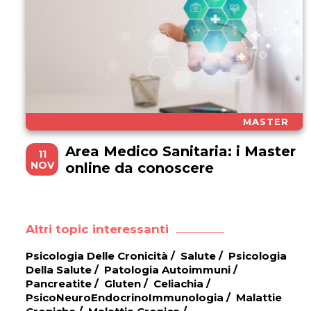
MASTER
Area Medico Sanitaria: i Master
11
NOV
online da conoscere
Altri topic interessanti
Psicologia Delle Cronicità
/
Salute
/
Psicologia
Della Salute
/
Patologia Autoimmuni
/
Pancreatite
/
Gluten
/
Celiachia
/
PsicoNeuroEndocrinoImmunologia
/
Malattie