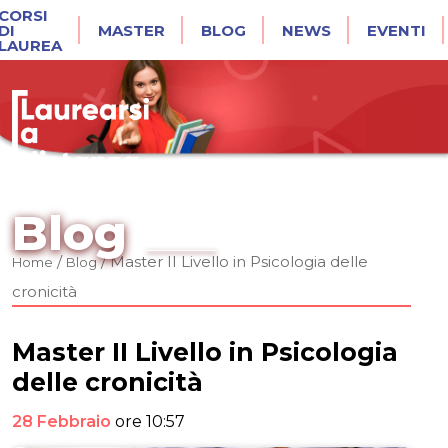
CORSI
DI
MASTER
BLOG
NEWS
EVENTI
LAUREA
Blog
/
/
Master II Livello in Psicologia delle
Home
Blog
cronicità
Master II Livello in Psicologia
delle cronicità
28 Febbraio
ore 10:57