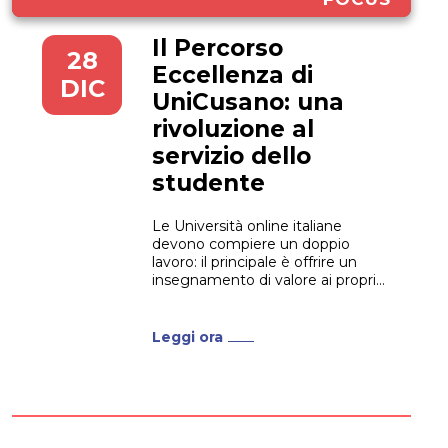
Il Percorso
28
Eccellenza di
DIC
UniCusano: una
rivoluzione al
servizio dello
studente
Le Università online italiane
devono compiere un doppio
lavoro: il principale è offrire un
insegnamento di valore ai propri
iscritti. L’altro è sfatare una serie
di pregiudizi e superficialità che
negli anni si sono accumulati nei
Leggi ora
loro confronti. Abbiamo già
dedicato un articolo ai falsi miti da
sfatare sulle Università...