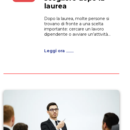
laurea
Dopo la laurea, molte persone si
trovano di fronte a una scelta
importante: cercare un lavoro
dipendente o avviare un’attività
autonoma con Partita IVA?
Questa decisione dipende da
diversi fattori, tra cui la sicurezza
Leggi ora
economica, le prospettive di
carriera, la voglia di indipendenza
e la gestione delle proprie
responsabilità fiscali....