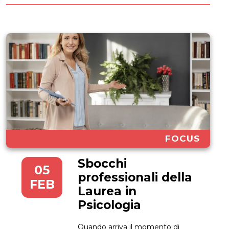
sono...
FOCUS
Sbocchi
05
professionali della
FEB
Laurea in
Psicologia
Quando arriva il momento di