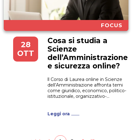
FOCUS
Cosa si studia a
28
Scienze
OTT
dell’Amministrazione
e sicurezza online?
ll Corso di Laurea online in Scienze
dell’Amministrazione affronta temi
come giuridico, economico, politico-
istituzionale, organizzativo-
gestionale e della sicurezza.
Vediamo Cosa si studia a Scienze
dell’Amministrazione e sicurezza
Leggi ora
online. Gli esami vanno ad esempio
sono dalla Sociologia generale e dei
fenomeni politici al Diritto Privato;
dalla Politica economica e Scienza