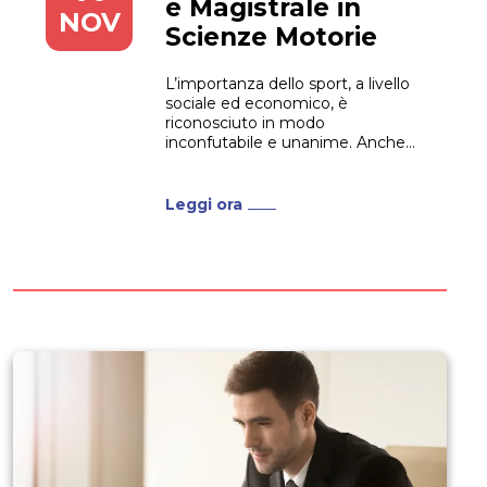
e Magistrale in
NOV
Scienze Motorie
L’importanza dello sport, a livello
sociale ed economico, è
riconosciuto in modo
inconfutabile e unanime. Anche
l’Unione Europea, con il Libro
Bianco dello Sport, ne evidenzia la
rilevanza e il ruolo primario. Per
Leggi ora
quanto riguarda la salute pubblica,
l’istruzione e l’inclusione sociale.
Tutto ciò significa che chi opera in
questo...