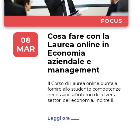
FOCUS
Cosa fare con la
08
Laurea online in
MAR
Economia
aziendale e
management
Il Corso di Laurea online punta a
fornire allo studente competenze
necessarie all’interno dei diversi
settori dell’economia. Inoltre il
laureato è in grado di muoversi in
modo approfondito nel campo
della gestione aziendale pubblica
Leggi ora
e privata attraverso una
metodologia rigorosa delle
scienze matematiche, finanziarie,
statistiche e gestionali. Ma quali