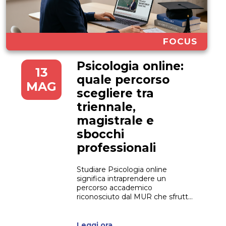
FOCUS
Psicologia online:
13
quale percorso
MAG
scegliere tra
triennale,
magistrale e
sbocchi
professionali
Studiare Psicologia online
significa intraprendere un
percorso accademico
riconosciuto dal MUR che sfrutta
l’e-learning per garantire massima
flessibilità. Oggi, le scienze
psicologiche rappresentano una
Leggi ora