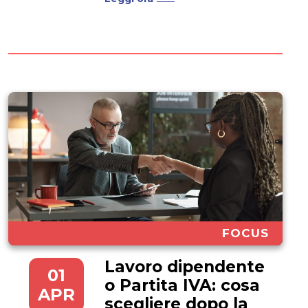
competenza chiave non solo in
ambito clinico, ma anche nel
mondo aziendale, nel marketing
e nello sviluppo tecnologico. Di
conseguenza, scegliere un
ateneo digitale è la...
FOCUS
Lavoro dipendente
01
o Partita IVA: cosa
APR
scegliere dopo la