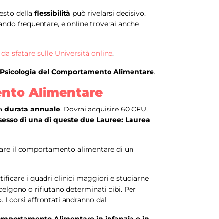
esto della
flessibilità
può rivelarsi decisivo.
ando frequentare, e online troverai anche
i da sfatare sulle Università online
.
in Psicologia del Comportamento Alimentare
.
mento Alimentare
na
durata annuale
. Dovrai acquisire 60 CFU,
sesso di una di queste due Lauree: Laurea
zare il comportamento alimentare di un
ntificare i quadri clinici maggiori e studiarne
scelgono o rifiutano determinati cibi. Per
 I corsi affrontati andranno dal
omportamento Alimentare in infanzia e in