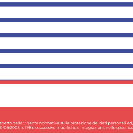
rispetto della vigente normativa sulla protezione dei dati personali ed
30/06/2003 n. 196 e successive modifiche e integrazioni, nello specifico p