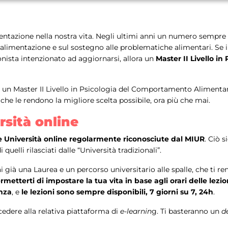
entazione nella nostra vita. Negli ultimi anni un numero sempre
 all’alimentazione e sul sostegno alle problematiche alimentari. 
onista intenzionato ad aggiornarsi, allora un
Master II Livello 
a di un Master II Livello in Psicologia del Comportamento Aliment
 che le rendono la migliore scelta possibile, ora più che mai.
rsità online
le Università online regolarmente riconosciute dal MIUR
. Ciò s
uelli rilasciati dalle “Università tradizionali”.
ai già una Laurea e un percorso universitario alle spalle, che ti
metterti di impostare la tua vita in base agli orari delle le
nza
, e
le lezioni sono sempre disponibili, 7 giorni su 7, 24h
.
ccedere alla relativa piattaforma di
e-learnin
g. Ti basteranno un
d