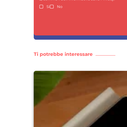
Si
No
Ti potrebbe interessare