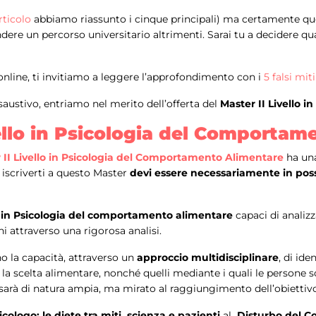
rticolo
abbiamo riassunto i cinque principali) ma certamente qu
ere un percorso universitario altrimenti. Sarai tu a decidere qu
online, ti invitiamo a leggere l’approfondimento con i
5 falsi mit
austivo, entriamo nel merito dell’offerta del
Master II Livello 
ivello in Psicologia del Comporta
 II Livello in Psicologia del Comportamento Alimentare
ha u
i iscriverti a questo Master
devi essere necessariamente in pos
i in Psicologia del comportamento alimentare
capaci di analiz
i attraverso una rigorosa analisi.
no la capacità, attraverso un
approccio multidisciplinare
, di ide
no la scelta alimentare, nonché quelli mediante i quali le persone 
sarà di natura ampia, ma mirato al raggiungimento dell’obiettivo.
icologo: le diete tra miti, scienza e pazienti
al
Disturbo del C