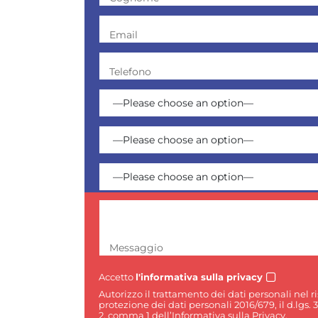
Email
Telefono
Messaggio
Accetto
l'informativa sulla privacy
Autorizzo il trattamento dei dati personali nel 
protezione dei dati personali 2016/679, il d.lgs. 
2, comma 1 dell’Informativa sulla Privacy.