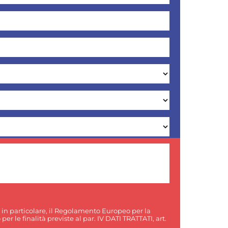
, in particolare, il Regolamento Europeo per la
er le finalità previste al par. IV DATI TRATTATI, art.