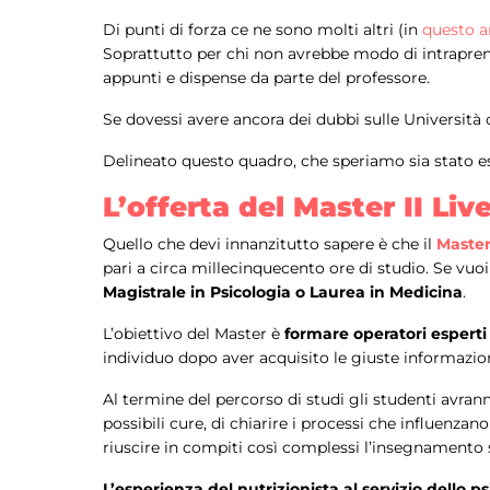
Di punti di forza ce ne sono molti altri (in
questo a
Soprattutto per chi non avrebbe modo di intraprend
appunti e dispense da parte del professore.
Se dovessi avere ancora dei dubbi sulle Università 
Delineato questo quadro, che speriamo sia stato es
L’offerta del Master II L
Quello che devi innanzitutto sapere è che il
Master
pari a circa millecinquecento ore di studio. Se vuo
Magistrale in Psicologia o Laurea in Medicina
.
L’obiettivo del Master è
formare operatori espert
individuo dopo aver acquisito le giuste informazion
Al termine del percorso di studi gli studenti avran
possibili cure, di chiarire i processi che influenza
riuscire in compiti così complessi l’insegnamento 
L’esperienza del nutrizionista al servizio dello ps