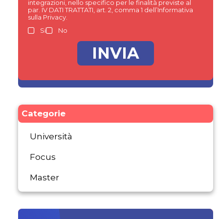
integrazioni, nello specifico per le finalità previste al
par. IV DATI TRATTATI, art. 2, comma 1 dell’Informativa
sulla Privacy.
Si
No
Categorie
Università
Focus
Master