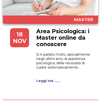
MASTER
Area Psicologica: i
18
Master online da
NOV
conoscere
Si è parlato molto, specialmente
negli ultimi anni, di assistenza
psicologica, della necessità di
curare sistematicamente
l’aspetto psicologico di tutti,
nessuno escluso. Per soddisfare
questa esigenza c’è bisogno di
Leggi ora
professionisti esperti, capaci di
affrontare la questione da diversi
punti di vista. Dal
comportamento alimentare alla
genitorialità passando per la
psicologia...