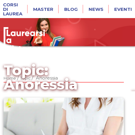
CORSI
DI
MASTER
BLOG
NEWS
EVENTI
LAUREA
Topic:
/
/
Anoressia
Home
Topic
Anoressia