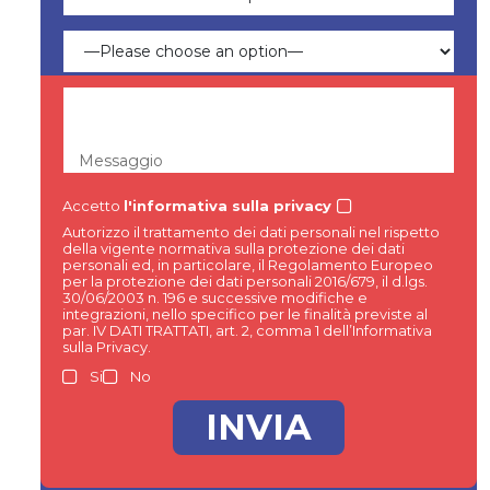
Messaggio
Accetto
l'informativa sulla privacy
Autorizzo il trattamento dei dati personali nel rispetto
della vigente normativa sulla protezione dei dati
personali ed, in particolare, il Regolamento Europeo
per la protezione dei dati personali 2016/679, il d.lgs.
30/06/2003 n. 196 e successive modifiche e
integrazioni, nello specifico per le finalità previste al
par. IV DATI TRATTATI, art. 2, comma 1 dell’Informativa
sulla Privacy.
Si
No