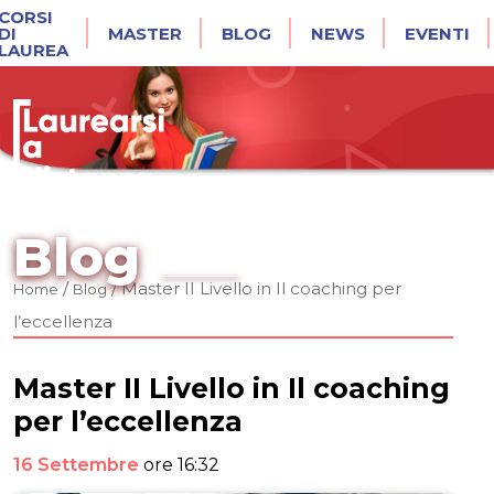
CORSI
DI
MASTER
BLOG
NEWS
EVENTI
LAUREA
Blog
/
/
Master II Livello in Il coaching per
Home
Blog
l’eccellenza
Master II Livello in Il coaching
per l’eccellenza
16 Settembre
ore 16:32