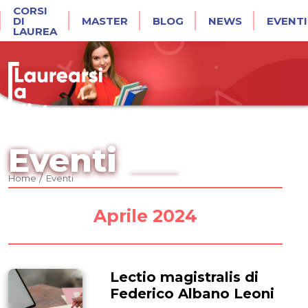
CORSI
DI
MASTER
BLOG
NEWS
EVENTI
LAUREA
Eventi
/
Home
Eventi
Aprile 2024
Lectio magistralis di
Federico Albano Leoni