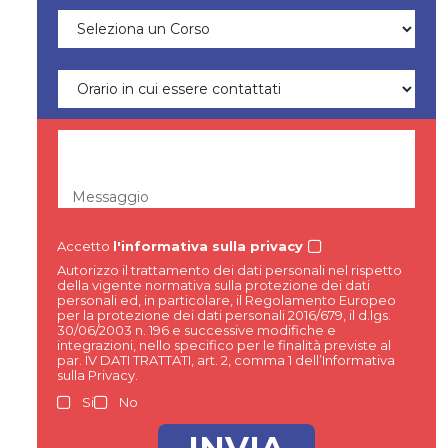
Messaggio
Accetto
l'informativa sulla privacy
Autorizzo il trattamento dei dati personali nel rispetto
della vigente normativa sulla protezione dei dati
personali ed, in particolare, il Regolamento Europeo
per la protezione dei dati personali 2016/679, il d.lgs.
30/06/2003 n. 196 e successive modifiche e
integrazioni, nello specifico per le finalità previste al
par. IV DATI TRATTATI, art. 2, comma 1 dell’Informativa
sulla Privacy.
Si
No