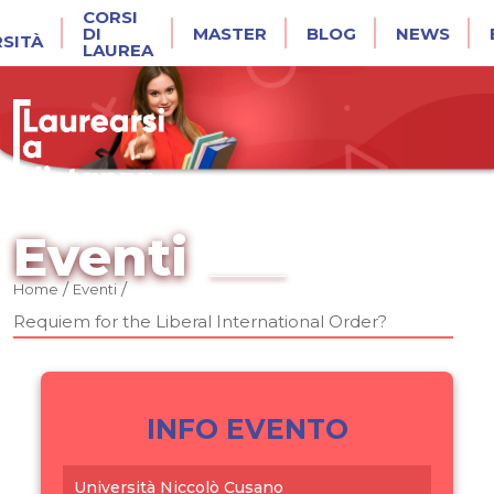
CORSI
DI
MASTER
BLOG
NEWS
RSITÀ
LAUREA
Eventi
/
/
Home
Eventi
Requiem for the Liberal International Order?
INFO EVENTO
Università Niccolò Cusano