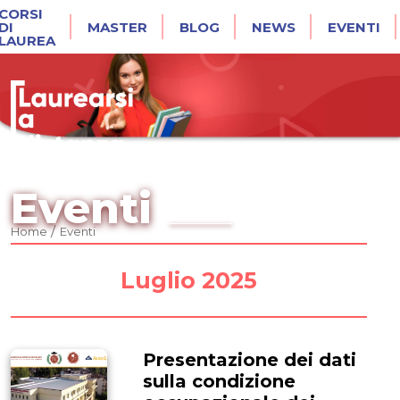
CORSI
DI
MASTER
BLOG
NEWS
EVENTI
LAUREA
Eventi
/
Home
Eventi
Luglio 2025
Presentazione dei dati
sulla condizione