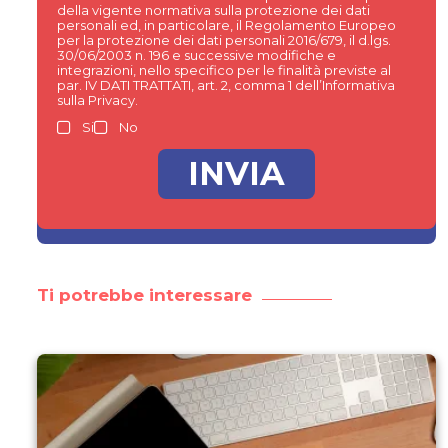
della vigente normativa sulla protezione dei dati
personali ed, in particolare, il Regolamento Europeo
per la protezione dei dati personali 2016/679, il d.lgs.
30/06/2003 n. 196 e successive modifiche e
integrazioni, nello specifico per le finalità previste al
par. IV DATI TRATTATI, art. 2, comma 1 dell’Informativa
sulla Privacy.
Si
No
Ti potrebbe interessare