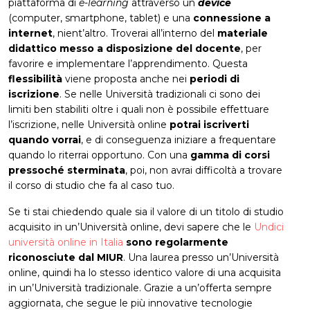
piattaforma di
e-learning
attraverso un
device
(computer, smartphone, tablet) e una
connessione a
internet
, nient’altro. Troverai all’interno del
materiale
didattico messo a disposizione del docente
, per
favorire e implementare l’apprendimento. Questa
flessibilità
viene proposta anche nei
periodi di
iscrizione
. Se nelle Università tradizionali ci sono dei
limiti ben stabiliti oltre i quali non è possibile effettuare
l’iscrizione, nelle Università online
potrai iscriverti
quando vorrai
, e di conseguenza iniziare a frequentare
quando lo riterrai opportuno. Con una
gamma di corsi
pressoché sterminata
, poi, non avrai difficoltà a trovare
il corso di studio che fa al caso tuo.
Se ti stai chiedendo quale sia il valore di un titolo di studio
acquisito in un’Università online, devi sapere che le
Undici
università online in Italia
sono regolarmente
riconosciute dal MIUR
. Una laurea presso un’Università
online, quindi ha lo stesso identico valore di una acquisita
in un’Università tradizionale. Grazie a un’offerta sempre
aggiornata, che segue le più innovative tecnologie