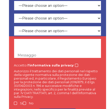
Messaggio
Accetto
l'informativa sulla privacy
Autorizzo il trattamento dei dati personali nel rispetto
della vigente normativa sulla protezione dei dati
personali ed, in particolare, il Regolamento Europeo
per la protezione dei dati personali 2016/679, il d.lgs.
30/06/2003 n. 196 e successive modifiche e
integrazioni, nello specifico per le finalità previste al
par. IV DATI TRATTATI, art. 2, comma 1 dell’Informativa
sulla Privacy.
Si
No