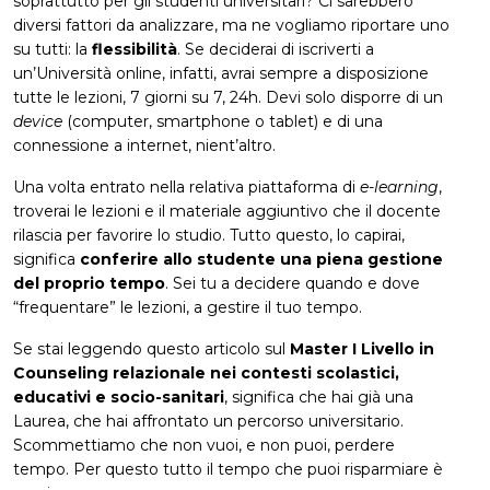
soprattutto per gli studenti universitari? Ci sarebbero
diversi fattori da analizzare, ma ne vogliamo riportare uno
su tutti: la
flessibilità
. Se deciderai di iscriverti a
un’Università online, infatti, avrai sempre a disposizione
tutte le lezioni, 7 giorni su 7, 24h. Devi solo disporre di un
device
(computer, smartphone o tablet) e di una
connessione a internet, nient’altro.
Una volta entrato nella relativa piattaforma di
e-learning
,
troverai le lezioni e il materiale aggiuntivo che il docente
rilascia per favorire lo studio. Tutto questo, lo capirai,
significa
conferire allo studente una
piena gestione
del proprio tempo
. Sei tu a decidere quando e dove
“frequentare” le lezioni, a gestire il tuo tempo.
Se stai leggendo questo articolo sul
Master I Livello in
Counseling relazionale nei contesti scolastici,
educativi e socio-sanitari
, significa che hai già una
Laurea, che hai affrontato un percorso universitario.
Scommettiamo che non vuoi, e non puoi, perdere
tempo. Per questo tutto il tempo che puoi risparmiare è