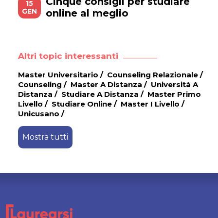
Cinque consigli per studiare
15
GEN
online al meglio
Altri topic interessanti
Master Universitario
/
Counseling Relazionale
/
Counseling
/
Master A Distanza
/
Università A
Distanza
/
Studiare A Distanza
/
Master Primo
Livello
/
Studiare Online
/
Master I Livello
/
Unicusano
/
Mostra tutti