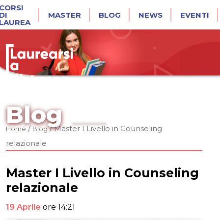
CORSI
DI
MASTER
BLOG
NEWS
EVENTI
LAUREA
Blog
/
/
Master I Livello in Counseling
Home
Blog
relazionale
Master I Livello in Counseling
relazionale
19 Aprile
ore 14:21