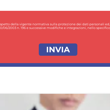
rispetto della vigente normativa sulla protezione dei dati personali ed
30/06/2003 n. 196 e successive modifiche e integrazioni, nello specifico p