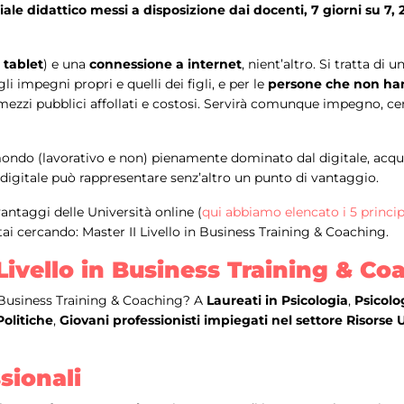
eriale didattico messi a disposizione dai docenti, 7 giorni su 7,
,
tablet
) e una
connessione a internet
, nient’altro. Si tratta di 
 impegni propri e quelli dei figli, e per le
persone che non ha
ù mezzi pubblici affollati e costosi. Servirà comunque impegno, c
mondo (lavorativo e non) pienamente dominato dal digitale, acquis
digitale può rappresentare senz’altro un punto di vantaggio.
ntaggi delle Università online (
qui abbiamo elencato i 5 princip
tai cercando: Master II Livello in Business Training & Coaching.
 Livello in Business Training & Co
in Business Training & Coaching? A
Laureati in
Psicologia
,
Psicolo
Politiche
,
Giovani professionisti impiegati nel settore Risors
sionali