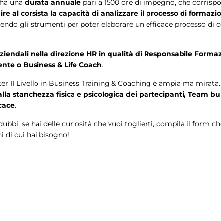
g ha una
durata annuale
pari a 1500 ore di impegno, che corrisp
nire al corsista la capacità di analizzare il processo di formaz
ornendo gli strumenti per poter elaborare un efficace processo d
 aziendali nella direzione HR in qualità di Responsabile Forma
ente o Business & Life Coach
.
ter II Livello in Business Training & Coaching è ampia ma mirata
 alla stanchezza fisica e psicologica dei partecipanti, Team b
cace
.
dubbi, se hai delle curiosità che vuoi toglierti, compila il form c
i di cui hai bisogno!