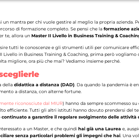
 un mantra per chi vuole gestire al meglio la propria azienda. Pe
ercorso di formazione completo. Se pensi che la
formazione azie
r te, allora un
Master II Livello in Business Training & Coachi
uisire tutti le conoscenze e gli strumenti utili per comunicare ef
r II Livello in Business Training & Coaching, prima però vogliam
elta migliore, ora più che mai? Vediamo insieme perché.
sceglierle
a della
didattica a distanza (DAD)
. Da quando la pandemia è entra
amento a distanza, con alterne fortune.
ialmente riconosciute dal MIUR
) hanno da sempre scommesso su 
 efficiente. Tutti gli altri istituti hanno dovuto prendersi del 
continuato a garantire il regolare svolgimento delle attività 
interessato a un Master, e che quindi
hai già una Laurea
e, auspi
ciliare senza particolari problemi gli impegni che hai
. Una vol