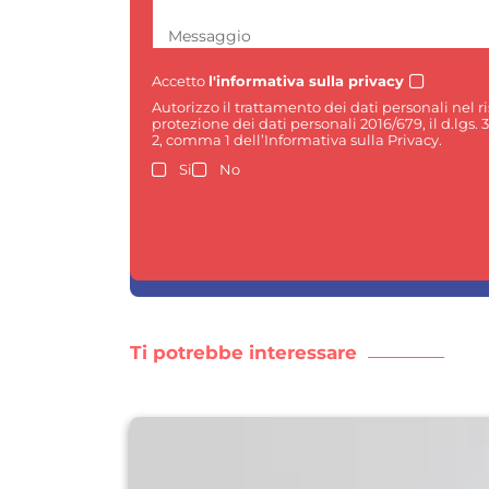
Messaggio
Accetto
l'informativa sulla privacy
Autorizzo il trattamento dei dati personali nel 
protezione dei dati personali 2016/679, il d.lgs. 
2, comma 1 dell’Informativa sulla Privacy.
Si
No
Ti potrebbe interessare