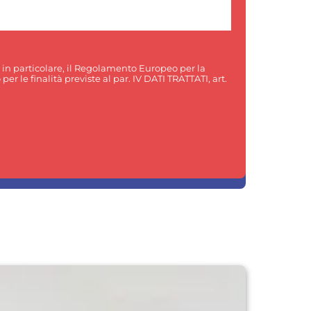
, in particolare, il Regolamento Europeo per la
er le finalità previste al par. IV DATI TRATTATI, art.