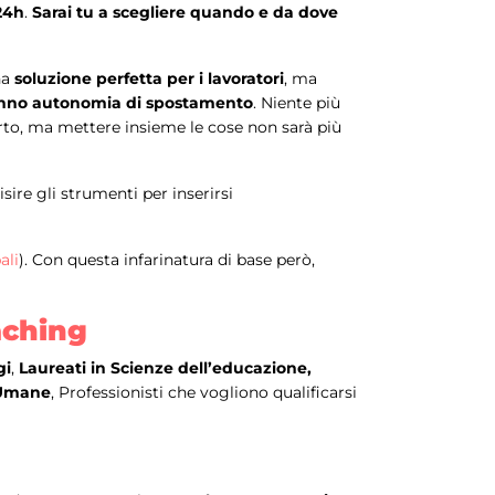
 24h
.
Sarai tu a scegliere quando e da dove
una
soluzione perfetta per i lavoratori
, ma
nno autonomia di spostamento
. Niente più
erto, ma mettere insieme le cose non sarà più
ire gli strumenti per inserirsi
ali
). Con questa infarinatura di base però,
aching
gi
,
Laureati in Scienze dell’educazione,
e Umane
, Professionisti che vogliono qualificarsi