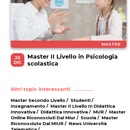
MASTER
Master II Livello in Psicologia
20
DIC
scolastica
Altri topic interessanti
Master Secondo Livello
/
Studenti
/
Insegnamento
/
Master II Livello In Didattica
Innovativa
/
Didattica Innovativa
/
MUR
/
Master
Online Riconosciuti Dal Miur
/
Scuola
/
Master
Riconosciuto Dal MIUR
/
News Università
Telematica
/