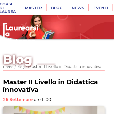
CORSI
DI
MASTER
BLOG
NEWS
EVENTI
LAUREA
Blog
/
/
Master II Livello in Didattica innovativa
Home
Blog
Master II Livello in Didattica
innovativa
26 Settembre
ore 11:00