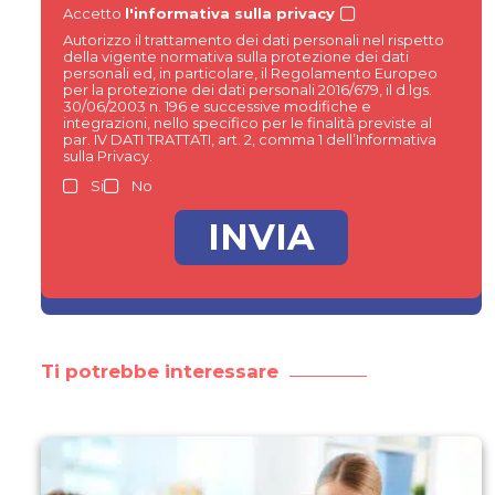
Accetto
l'informativa sulla privacy
Autorizzo il trattamento dei dati personali nel rispetto
della vigente normativa sulla protezione dei dati
personali ed, in particolare, il Regolamento Europeo
per la protezione dei dati personali 2016/679, il d.lgs.
30/06/2003 n. 196 e successive modifiche e
integrazioni, nello specifico per le finalità previste al
par. IV DATI TRATTATI, art. 2, comma 1 dell’Informativa
sulla Privacy.
Si
No
Ti potrebbe interessare