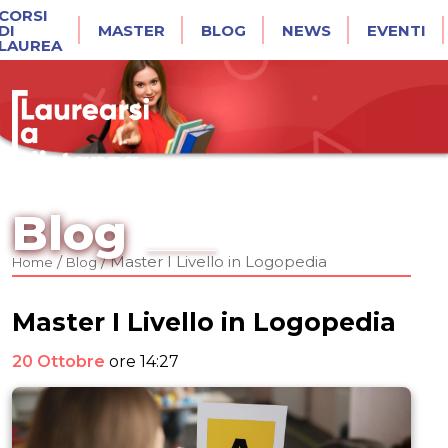
CORSI
DI
MASTER
BLOG
NEWS
EVENTI
LAUREA
Blog
/
/
Master I Livello in Logopedia
Home
Blog
Master I Livello in Logopedia
20 Ottobre
ore 14:27