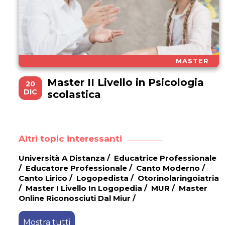
MASTER
Master II Livello in Psicologia
20
DIC
scolastica
Altri topic interessanti
Università A Distanza
/
Educatrice Professionale
/
Educatore Professionale
/
Canto Moderno
/
Canto Lirico
/
Logopedista
/
Otorinolaringoiatria
/
Master I Livello In Logopedia
/
MUR
/
Master
Online Riconosciuti Dal Miur
/
Mostra tutti