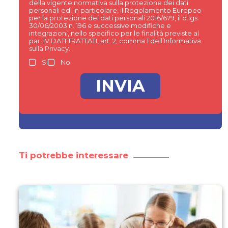
della vigente normativa sulla protezione dei dati
personali ed, in particolare, il Regolamento Europeo
per la protezione dei dati personali 2016/679, il d.lgs.
30/06/2003 n. 196 e successive modifiche e
integrazioni, nello specifico per le finalità previste al
par. IV DATI TRATTATI, art. 2, comma 1 dell’Informativa
sulla Privacy.
Si
No
Ti potrebbe interessare