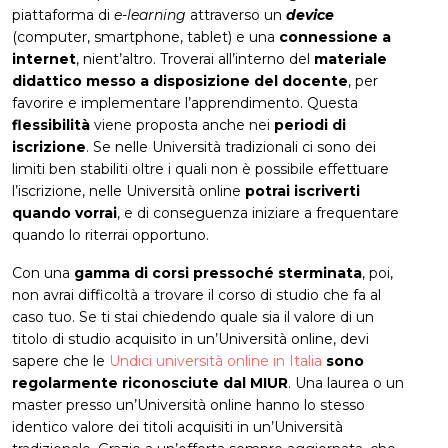
piattaforma di
e-learning
attraverso un
device
(computer, smartphone, tablet) e una
connessione a
internet
, nient’altro. Troverai all’interno del
materiale
didattico messo a disposizione del docente
, per
favorire e implementare l’apprendimento. Questa
flessibilità
viene proposta anche nei
periodi di
iscrizione
. Se nelle Università tradizionali ci sono dei
limiti ben stabiliti oltre i quali non è possibile effettuare
l’iscrizione, nelle Università online
potrai iscriverti
quando vorrai
, e di conseguenza iniziare a frequentare
quando lo riterrai opportuno.
Con una
gamma di corsi pressoché sterminata
, poi,
non avrai difficoltà a trovare il corso di studio che fa al
caso tuo. Se ti stai chiedendo quale sia il valore di un
titolo di studio acquisito in un’Università online, devi
sapere che le
Undici università online in Italia
sono
regolarmente riconosciute dal MIUR
. Una laurea o un
master presso un’Università online hanno lo stesso
identico valore dei titoli acquisiti in un’Università