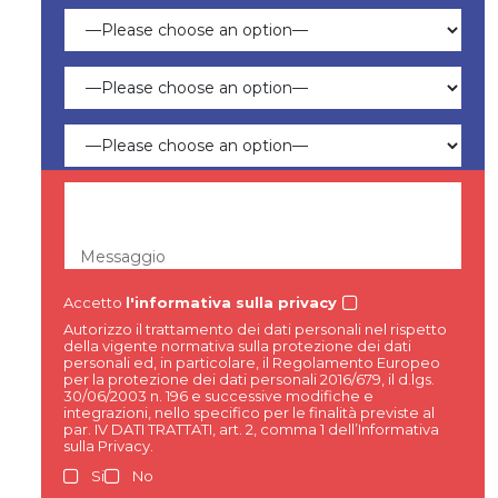
Messaggio
Accetto
l'informativa sulla privacy
Autorizzo il trattamento dei dati personali nel rispetto
della vigente normativa sulla protezione dei dati
personali ed, in particolare, il Regolamento Europeo
per la protezione dei dati personali 2016/679, il d.lgs.
30/06/2003 n. 196 e successive modifiche e
integrazioni, nello specifico per le finalità previste al
par. IV DATI TRATTATI, art. 2, comma 1 dell’Informativa
sulla Privacy.
Si
No