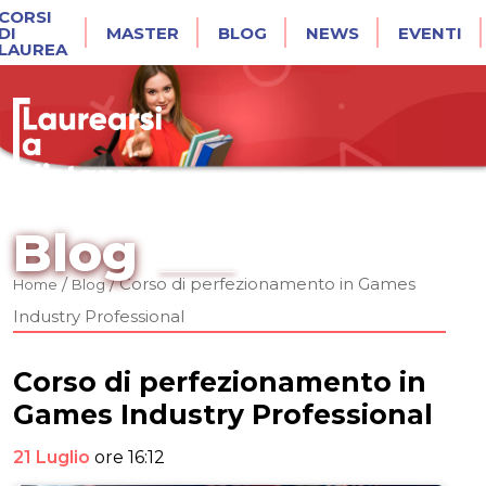
CORSI
DI
MASTER
BLOG
NEWS
EVENTI
LAUREA
Blog
/
/
Corso di perfezionamento in Games
Home
Blog
Industry Professional
Corso di perfezionamento in
Games Industry Professional
21 Luglio
ore 16:12