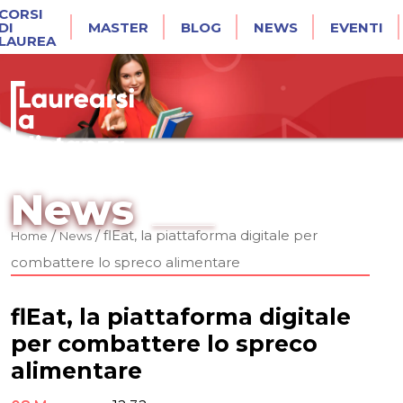
CORSI
DI
MASTER
BLOG
NEWS
EVENTI
LAUREA
News
/
/
flEat, la piattaforma digitale per
Home
News
combattere lo spreco alimentare
flEat, la piattaforma digitale
per combattere lo spreco
alimentare