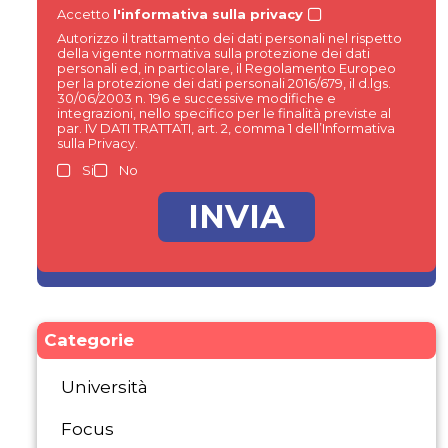
Accetto
l'informativa sulla privacy
Autorizzo il trattamento dei dati personali nel rispetto
della vigente normativa sulla protezione dei dati
personali ed, in particolare, il Regolamento Europeo
per la protezione dei dati personali 2016/679, il d.lgs.
30/06/2003 n. 196 e successive modifiche e
integrazioni, nello specifico per le finalità previste al
par. IV DATI TRATTATI, art. 2, comma 1 dell’Informativa
sulla Privacy.
Si
No
Categorie
Università
Focus