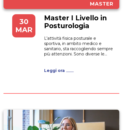
MASTER
Master I Livello in
30
Posturologia
MAR
L’attività fisica posturale e
sportiva, in ambito medico e
sanitario, sta raccogliendo sempre
più attenzioni. Sono diverse le
professioni per le quali una
migliore conoscenza della
Posturologia può essere
Leggi ora
fondamentale in ambito
lavorativo, dagli infermieri agli
odontoiatri, dai medici ai
fisioterapisti. Se stai pensando di
approfondire il tema e
aggiungerlo...