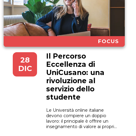
FOCUS
Il Percorso
28
Eccellenza di
DIC
UniCusano: una
rivoluzione al
servizio dello
studente
Le Università online italiane
devono compiere un doppio
lavoro: il principale è offrire un
insegnamento di valore ai propri
iscritti. L’altro è sfatare una serie