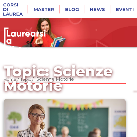
CORSI
DI
MASTER
BLOG
NEWS
EVENTI
LAUREA
Topic: Scienze
/
/
Scienze Motorie
Home
Topic
Motorie