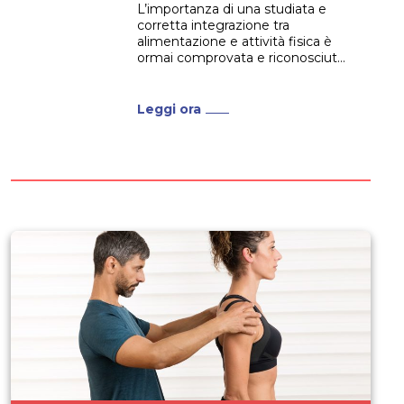
L’importanza di una studiata e
corretta integrazione tra
alimentazione e attività fisica è
ormai comprovata e riconosciuta
universalmente. Se hai una
Laurea in ambito medico o
sanitario e vuoi specializzarti in
Leggi ora
questo campo, allora il Master I
Livello in Attività fisica e
alimentazione fa proprio al caso
tuo. Si tratta...