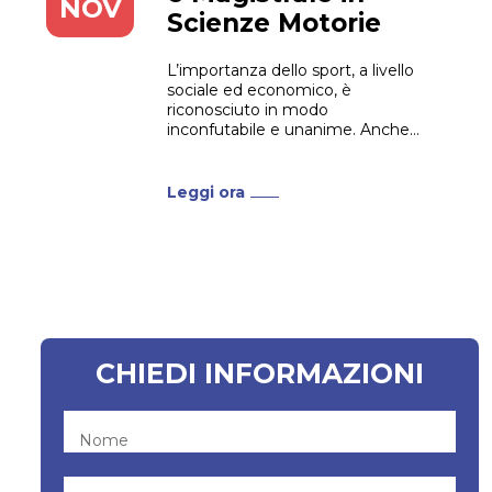
NOV
Scienze Motorie
L’importanza dello sport, a livello
sociale ed economico, è
riconosciuto in modo
inconfutabile e unanime. Anche
l’Unione Europea, con il Libro
Bianco dello Sport, ne evidenzia la
rilevanza e il ruolo primario. Per
Leggi ora
quanto riguarda la salute pubblica,
l’istruzione e l’inclusione sociale.
Tutto ciò significa che chi opera in
questo...
CHIEDI INFORMAZIONI
Nome