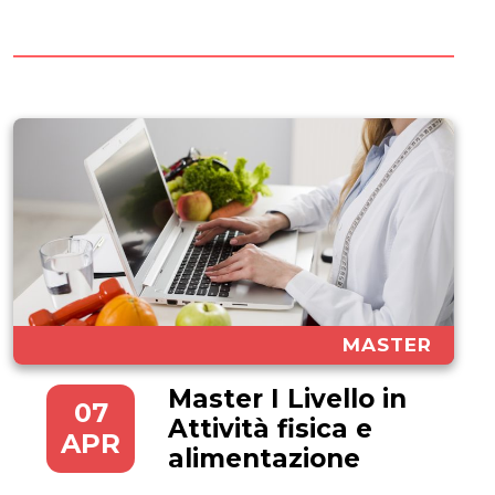
60, 30 o 36 CFU. Con il DPCM...
MASTER
Master I Livello in
07
Attività fisica e
APR
alimentazione