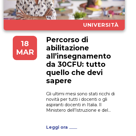
UNIVERSITÀ
Percorso di
18
abilitazione
MAR
all’insegnamento
da 30CFU: tutto
quello che devi
sapere
Gli ultimi mesi sono stati ricchi di
novità per tutti i docenti o gli
aspiranti docenti in Italia. Il
Ministero dell’Istruzione e del
Merito ha bandito due concorsi,
ma non solo. La grande novità è
rappresentata dai corsi per
Leggi ora
l’abilitazione all’insegnamento da