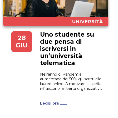
UNIVERSITÀ
Uno studente su
28
due pensa di
GIU
iscriversi in
un’università
telematica
Nell’anno di Pandemia
aumentano del 50% gli iscritti alle
lauree online. A motivare la scelta
influiscono la libertà organizzativa
degli studenti e le spese più
basse. Queste e altre ragioni per
cui uno studente su due pensa di
Leggi ora
iscriversi in un’università
telematica. Una vera e propria
rivoluzione dell’apprendimento,