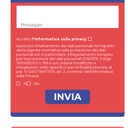
Messaggio
Accetto
l'informativa sulla privacy
Autorizzo il trattamento dei dati personali nel rispetto
della vigente normativa sulla protezione dei dati
personali ed, in particolare, il Regolamento Europeo
per la protezione dei dati personali 2016/679, il d.lgs.
30/06/2003 n. 196 e successive modifiche e
integrazioni, nello specifico per le finalità previste al
par. IV DATI TRATTATI, art. 2, comma 1 dell’Informativa
sulla Privacy.
Si
No