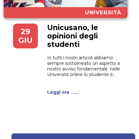
UNIVERSITÀ
Unicusano, le
29
opinioni degli
GIU
studenti
In tutti i nostri articoli abbiamo
sempre sottolineato un aspetto a
nostro avviso fondamentale: nelle
Università online lo studente è
messo al centro. Con le lezioni
sempre disponibili, 7 giorni su 7,
24/24h, chi decide di iscriversi a
Leggi ora
un’Università online ha più
autonomia, può scegliere quando
e dove studiare. Il...