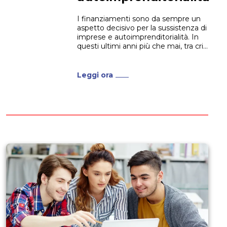
I finanziamenti sono da sempre un
aspetto decisivo per la sussistenza di
imprese e autoimprenditorialità. In
questi ultimi anni più che mai, tra crisi
economica, pandemia e conflitti,
qualsiasi tipo di impresa ha dovuto
stringere i denti, e cercare di
Leggi ora
massimizzare le possibilità di
finanziamenti. Figure che sappiano
richiedere e...