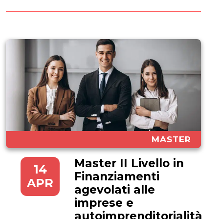
quella che...
MASTER
Master II Livello in
14
Finanziamenti
APR
agevolati alle
imprese e
autoimprenditorialità