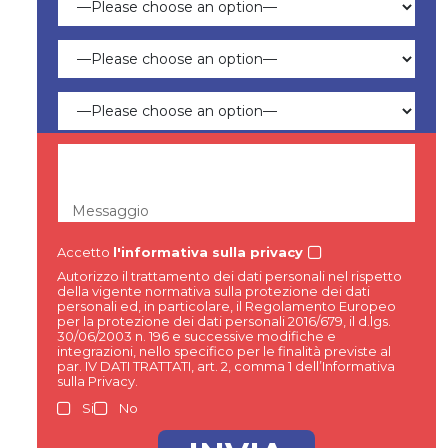
Messaggio
Accetto
l'informativa sulla privacy
Autorizzo il trattamento dei dati personali nel rispetto
della vigente normativa sulla protezione dei dati
personali ed, in particolare, il Regolamento Europeo
per la protezione dei dati personali 2016/679, il d.lgs.
30/06/2003 n. 196 e successive modifiche e
integrazioni, nello specifico per le finalità previste al
par. IV DATI TRATTATI, art. 2, comma 1 dell’Informativa
sulla Privacy.
Si
No