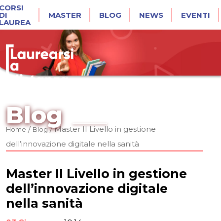
CORSI
DI
MASTER
BLOG
NEWS
EVENTI
LAUREA
Blog
/
/
Master II Livello in gestione
Home
Blog
dell’innovazione digitale nella sanità
Master II Livello in gestione
dell’innovazione digitale
nella sanità