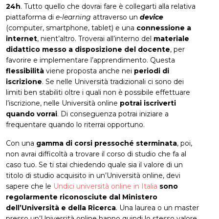
24h
. Tutto quello che dovrai fare è collegarti alla relativa
piattaforma di
e-learning
attraverso un
device
(computer, smartphone, tablet) e una
connessione a
internet
, nient’altro. Troverai all’interno del
materiale
didattico messo a disposizione del docente
, per
favorire e implementare l’apprendimento. Questa
flessibilità
viene proposta anche nei
periodi di
iscrizione
. Se nelle Università tradizionali ci sono dei
limiti ben stabiliti oltre i quali non è possibile effettuare
l’iscrizione, nelle Università online
potrai iscriverti
quando vorrai
. Di conseguenza potrai iniziare a
frequentare quando lo riterrai opportuno.
Con una
gamma di corsi pressoché sterminata
, poi,
non avrai difficoltà a trovare il corso di studio che fa al
caso tuo. Se ti stai chiedendo quale sia il valore di un
titolo di studio acquisito in un’Università online, devi
sapere che le
Undici università online in Italia
sono
regolarmente riconosciute dal Ministero
dell’Università e della Ricerca
. Una laurea o un master
presso un’Università online hanno quindi lo stesso valore