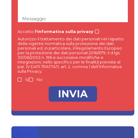
Messaggio
Accetto
l'informativa sulla privacy
Autorizzo il trattamento dei dati personali nel rispetto
della vigente normativa sulla protezione dei dati
personali ed, in particolare, il Regolamento Europeo
per la protezione dei dati personali 2016/679, il d.lgs.
30/06/2003 n. 196 e successive modifiche e
integrazioni, nello specifico per le finalità previste al
par. IV DATI TRATTATI, art. 2, comma 1 dell’Informativa
sulla Privacy.
Si
No