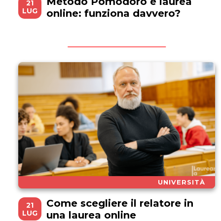
Metodo Pomodoro e laurea
21
LUG
online: funziona davvero?
UNIVERSITÀ
Come scegliere il relatore in
21
LUG
una laurea online