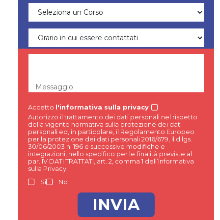
Messaggio
Accetto
l'informativa sulla privacy
Autorizzo il trattamento dei dati personali nel rispetto
della vigente normativa sulla protezione dei dati
personali ed, in particolare, il Regolamento Europeo
per la protezione dei dati personali 2016/679, il d.lgs.
30/06/2003 n. 196 e successive modifiche e
integrazioni, nello specifico per le finalità previste al
par. IV DATI TRATTATI, art. 2, comma 1 dell’Informativa
sulla Privacy.
Si
No