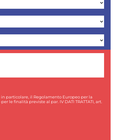
, in particolare, il Regolamento Europeo per la
er le finalità previste al par. IV DATI TRATTATI, art.