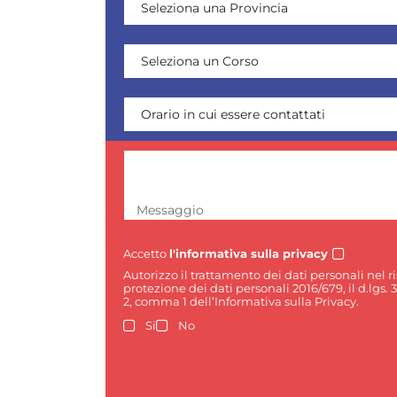
Messaggio
Accetto
l'informativa sulla privacy
Autorizzo il trattamento dei dati personali nel 
protezione dei dati personali 2016/679, il d.lgs. 
2, comma 1 dell’Informativa sulla Privacy.
Si
No