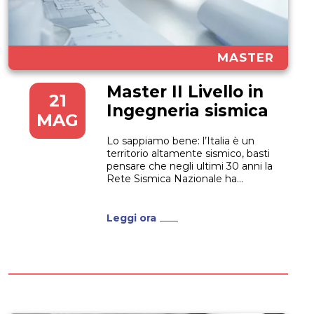
MASTER
Master II Livello in
21
Ingegneria sismica
MAG
Lo sappiamo bene: l’Italia è un
territorio altamente sismico, basti
pensare che negli ultimi 30 anni la
Rete Sismica Nazionale ha
registrato più di 190.000 eventi
sismici in Italia e nei Paesi
confinanti. Un corso come il
Leggi ora
Master II Livello in Ingegneria
sismica si inserisce quindi in
un’ottica di urgenza...