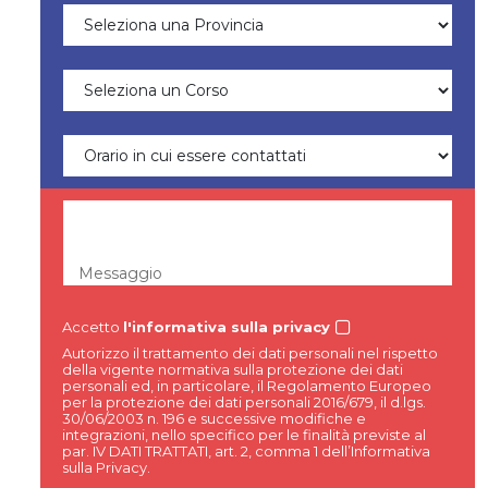
Messaggio
Accetto
l'informativa sulla privacy
Autorizzo il trattamento dei dati personali nel rispetto
della vigente normativa sulla protezione dei dati
personali ed, in particolare, il Regolamento Europeo
per la protezione dei dati personali 2016/679, il d.lgs.
30/06/2003 n. 196 e successive modifiche e
integrazioni, nello specifico per le finalità previste al
par. IV DATI TRATTATI, art. 2, comma 1 dell’Informativa
sulla Privacy.