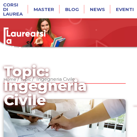
CORSI
DI
MASTER
BLOG
NEWS
EVENTI
LAUREA
Topic:
/
/
Ingegneria Civile
Home
Topic
Ingegneria
Civile