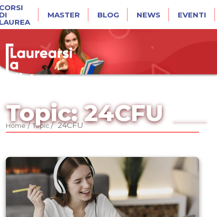
CORSI
DI
MASTER
BLOG
NEWS
EVENTI
LAUREA
Topic: 24CFU
/
/
24CFU
Home
Topic