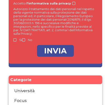
Accetto
l'informativa sulla privacy
Autorizzo il trattamento dei dati personali nel rispetto
della vigente normativa sulla protezione dei dati
personali ed, in particolare, il Regolamento Europeo
per la protezione dei dati personali 2016/679, il d.lgs.
30/06/2003 n. 196 e successive modifiche e
integrazioni, nello specifico per le finalità previste al
par. IV DATI TRATTATI, art. 2, comma 1 dell’Informativa
sulla Privacy.
Si
No
Categorie
Università
Focus