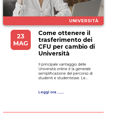
UNIVERSITÀ
Come ottenere il
23
trasferimento dei
MAG
CFU per cambio di
Università
Il principale vantaggio delle
Università online è la generale
semplificazione del percorso di
studenti e studentesse. Le
Università online, infatti, nascono
anche dall’esigenza di tagliare
tutta la burocrazia che
Leggi ora
caratterizza gli atenei tradizionali,
e rendere tutte le pratiche “a
portata di click”. Se vuoi
cambiare corso di Laurea o se...