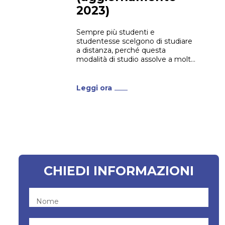
2023)
Sempre più studenti e
studentesse scelgono di studiare
a distanza, perché questa
modalità di studio assolve a molte
esigenze. Chi già lavora o ha una
famiglia a cui badare, per
esempio, ha bisogno di flessibilità,
Leggi ora
in modo da poter conciliare i
propri impegni con lo studio.
Senza contare che gli...
CHIEDI INFORMAZIONI
Nome