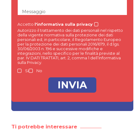
Messaggio
Accetto
l'informativa sulla privacy
Autorizzo il trattamento dei dati personali nel rispetto
della vigente normativa sulla protezione dei dati
personali ed, in particolare, il Regolamento Europeo
per la protezione dei dati personali 2016/679, il d.lgs.
30/06/2003 n. 196 e successive modifiche e
integrazioni, nello specifico per le finalità previste al
par. IV DATI TRATTATI, art. 2, comma 1 dell’Informativa
sulla Privacy.
Si
No
Ti potrebbe interessare