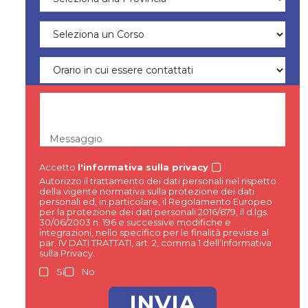
Messaggio
Accetto
l'informativa sulla privacy
Autorizzo il trattamento dei dati personali nel rispetto
della vigente normativa sulla protezione dei dati
personali ed, in particolare, il Regolamento Europeo
per la protezione dei dati personali 2016/679, il d.lgs.
30/06/2003 n. 196 e successive modifiche e
integrazioni, nello specifico per le finalità previste al
par. IV DATI TRATTATI, art. 2, comma 1 dell’Informativa
sulla Privacy.
Si
No