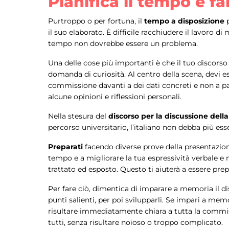
Pianifica il tempo e f
Purtroppo o per fortuna, il
tempo a disposizione
p
il suo elaborato. È difficile racchiudere il lavoro 
tempo non dovrebbe essere un problema.
Una delle cose più importanti è che il tuo discorso
domanda di curiosità. Al centro della scena, devi es
commissione davanti a dei dati concreti e non a paro
alcune opinioni e riflessioni personali.
Nella stesura del
discorso per la discussione della
percorso universitario, l’italiano non debba più es
Preparati
facendo diverse prove della presentazione
tempo e a migliorare la tua espressività verbale e n
trattato ed esposto. Questo ti aiuterà a essere pr
Per fare ciò, dimentica di imparare a memoria il di
punti salienti, per poi svilupparli. Se impari a me
risultare immediatamente chiara a tutta la commissi
tutti, senza risultare noioso o troppo complicato.