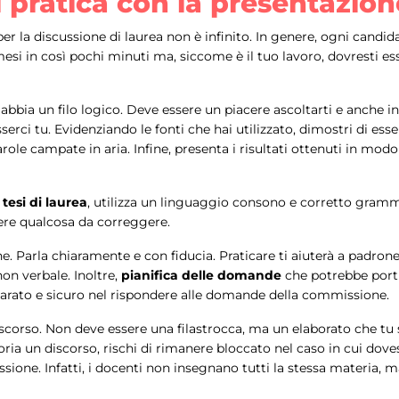
ai pratica con la presentazion
er la discussione di laurea non è infinito. In genere, ogni candi
di mesi in così pochi minuti ma, siccome è il tuo lavoro, dovresti 
 abbia un filo logico. Deve essere un piacere ascoltarti e anche
serci tu. Evidenziando le fonti che hai utilizzato, dimostri di ess
le campate in aria. Infine, presenta i risultati ottenuti in modo 
 tesi di laurea
, utilizza un linguaggio consono e corretto gramm
sere qualcosa da correggere.
. Parla chiaramente e con fiducia. Praticare ti aiuterà a padronegg
on verbale. Inoltre,
pianifica delle domande
che potrebbe porti
eparato e sicuro nel rispondere alle domande della commissione.
scorso. Non deve essere una filastrocca, ma un elaborato che tu 
moria un discorso, rischi di rimanere bloccato nel caso in cui dov
one. Infatti, i docenti non insegnano tutti la stessa materia, ma 