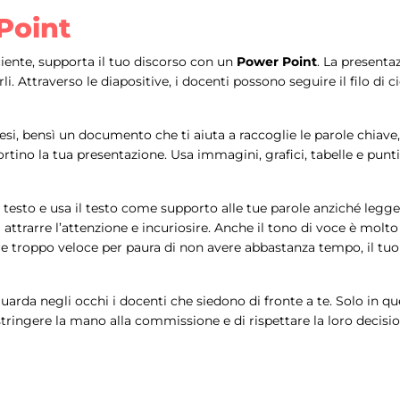
Point
ciente, supporta il tuo discorso con un
Power Point
. La presenta
rli. Attraverso le diapositive, i docenti possono seguire il filo di c
esi, bensì un documento che ti aiuta a raccoglie le parole chiave
ortino la tua presentazione. Usa immagini, grafici, tabelle e punt
 di testo e usa il testo come supporto alle tue parole anziché leg
attrarre l’attenzione e incuriosire. Anche il tono di voce è molt
are troppo veloce per paura di non avere abbastanza tempo, il tu
uarda negli occhi i docenti che siedono di fronte a te. Solo in q
ringere la mano alla commissione e di rispettare la loro decision