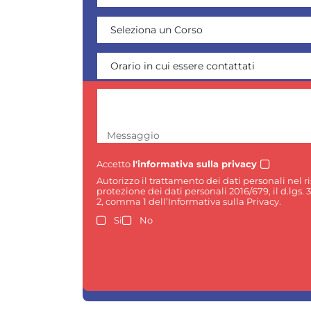
Messaggio
Accetto
l'informativa sulla privacy
Autorizzo il trattamento dei dati personali nel 
protezione dei dati personali 2016/679, il d.lgs. 
2, comma 1 dell’Informativa sulla Privacy.
Si
No