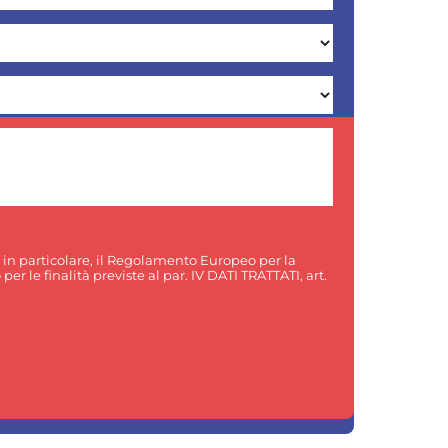
, in particolare, il Regolamento Europeo per la
er le finalità previste al par. IV DATI TRATTATI, art.