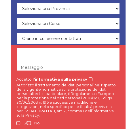
Messaggio
Accetto
l'informativa sulla privacy
Autorizzo il trattamento dei dati personali nel rispetto
della vigente normativa sulla protezione dei dati
personali ed, in particolare, il Regolamento Europeo
per la protezione dei dati personali 2016/679, il d.lgs.
30/06/2003 n. 196 e successive modifiche e
integrazioni, nello specifico per le finalità previste al
par. IV DATI TRATTATI, art. 2, comma 1 dell’Informativa
sulla Privacy.
Si
No