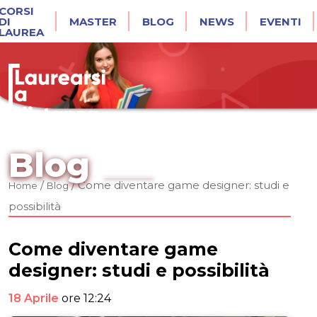
CORSI
DI
MASTER
BLOG
NEWS
EVENTI
LAUREA
Blog
/
/
Come diventare game designer: studi e
Home
Blog
possibilità
Come diventare game
designer: studi e possibilità
18 Aprile
ore 12:24