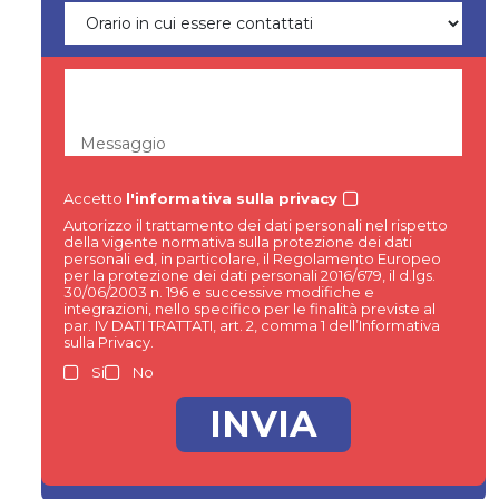
Messaggio
Accetto
l'informativa sulla privacy
Autorizzo il trattamento dei dati personali nel rispetto
della vigente normativa sulla protezione dei dati
personali ed, in particolare, il Regolamento Europeo
per la protezione dei dati personali 2016/679, il d.lgs.
30/06/2003 n. 196 e successive modifiche e
integrazioni, nello specifico per le finalità previste al
par. IV DATI TRATTATI, art. 2, comma 1 dell’Informativa
sulla Privacy.
Si
No