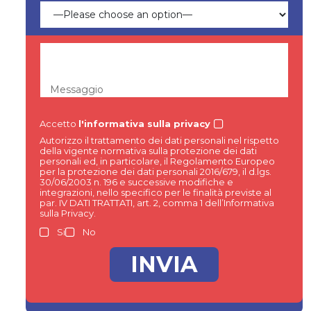
Messaggio
Accetto
l'informativa sulla privacy
Autorizzo il trattamento dei dati personali nel rispetto
della vigente normativa sulla protezione dei dati
personali ed, in particolare, il Regolamento Europeo
per la protezione dei dati personali 2016/679, il d.lgs.
30/06/2003 n. 196 e successive modifiche e
integrazioni, nello specifico per le finalità previste al
par. IV DATI TRATTATI, art. 2, comma 1 dell’Informativa
sulla Privacy.
Si
No