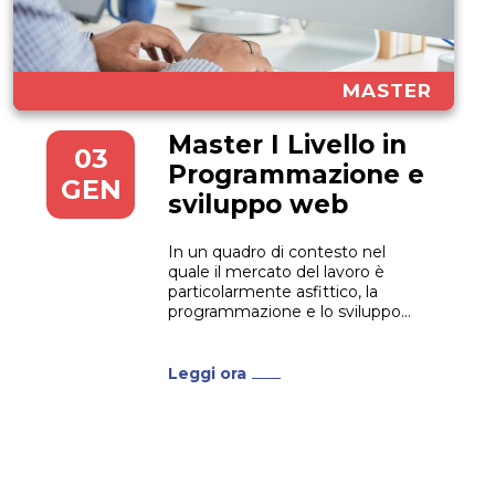
MASTER
Master I Livello in
03
Programmazione e
GEN
sviluppo web
In un quadro di contesto nel
quale il mercato del lavoro è
particolarmente asfittico, la
programmazione e lo sviluppo
web sembra essere uno dei pochi
settori costantemente alla ricerca
di nuove forze. Il Master I Livello
Leggi ora
in Programmazione e sviluppo
web, andando incontro a queste
esigenze di mercato, ha lo...