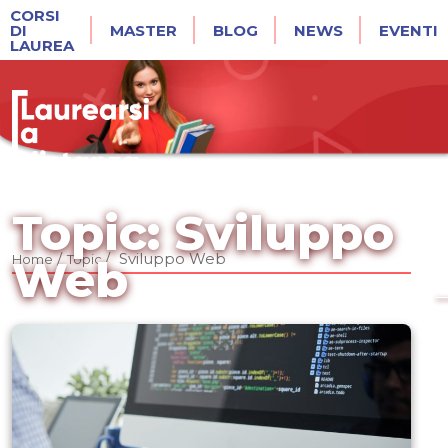
CORSI
DI
MASTER
BLOG
NEWS
EVENTI
LAUREA
Topic: Sviluppo
/
/
Sviluppo Web
Home
Topic
Web