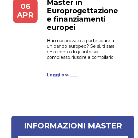
Master in
06
Europrogettazione
APR
e finanziamenti
europei
Hai mai provato a partecipare a
un bando europeo? Se sì, ti sarai
reso conto di quanto sia
complesso riuscire a compilarlo
correttamente e quanta
attenzione e competenza siano
necessarie. Quello che può
Leggi ora
sembrare un piccolo errore di
compilatura può rivelarsi decisivo
per un’azienda nel mancato
raggiungimento del fondo
europeo...
INFORMAZIONI MASTER