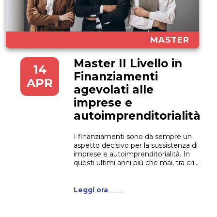
MASTER
Master II Livello in
14
Finanziamenti
APR
agevolati alle
imprese e
autoimprenditorialità
I finanziamenti sono da sempre un
aspetto decisivo per la sussistenza di
imprese e autoimprenditorialità. In
questi ultimi anni più che mai, tra crisi
economica, pandemia e conflitti,
qualsiasi tipo di impresa ha dovuto
stringere i denti, e cercare di
Leggi ora
massimizzare le possibilità di
finanziamenti. Figure che sappiano
richiedere e...