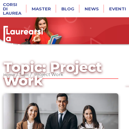
CORSI
DI
MASTER
BLOG
NEWS
EVENTI
LAUREA
Topic: Project
/
/
Project Work
Home
Topic
Work