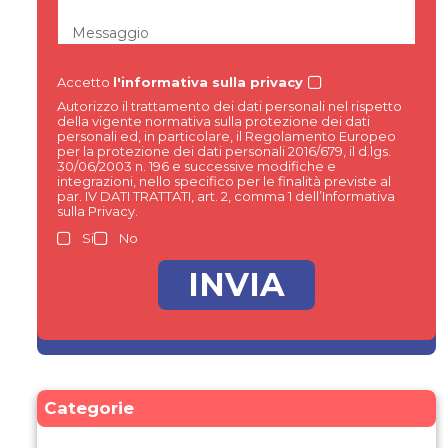
Messaggio
Accetto
l'informativa sulla privacy
Autorizzo il trattamento dei dati personali nel rispetto
della vigente normativa sulla protezione dei dati
personali ed, in particolare, il Regolamento Europeo
per la protezione dei dati personali 2016/679, il d.lgs.
30/06/2003 n. 196 e successive modifiche e
integrazioni, nello specifico per le finalità previste al
par. IV DATI TRATTATI, art. 2, comma 1 dell’Informativa
sulla Privacy.
Si
No
Categorie