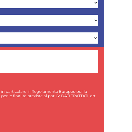
, in particolare, il Regolamento Europeo per la
er le finalità previste al par. IV DATI TRATTATI, art.