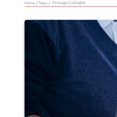
/
/
Principi Contabili
Home
Topic