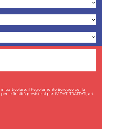
, in particolare, il Regolamento Europeo per la
er le finalità previste al par. IV DATI TRATTATI, art.