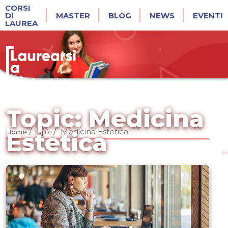
CORSI
DI
MASTER
BLOG
NEWS
EVENTI
LAUREA
Topic: Medicina
/
/
Medicina Estetica
Home
Topic
Estetica