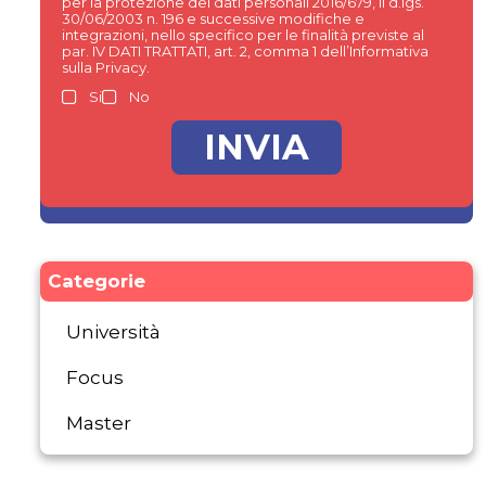
per la protezione dei dati personali 2016/679, il d.lgs.
30/06/2003 n. 196 e successive modifiche e
integrazioni, nello specifico per le finalità previste al
par. IV DATI TRATTATI, art. 2, comma 1 dell’Informativa
sulla Privacy.
Si
No
Categorie
Università
Focus
Master