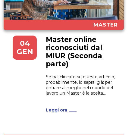
MASTER
Master online
04
riconosciuti dal
GEN
MIUR (Seconda
parte)
Se hai cliccato su questo articolo,
probabilmente, lo saprai già: per
entrare al meglio nel mondo del
lavoro un Master è la scelta
giusta. Non solo, se sei un
professionista ma senti che il tuo
settore professionale è in rapido
Leggi ora
cambiamento e hai bisogno di
aggiornarti, anche in questo
caso...