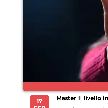
Master II livello 
17
FEB