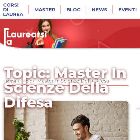
CORSI
DI
MASTER
BLOG
NEWS
EVENTI
LAUREA
Topic: Master In
/
/
Master In Scienze Della Difesa
Home
Topic
Scienze Della
Difesa