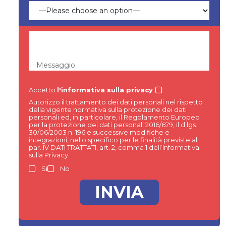
Messaggio
Accetto
l'informativa sulla privacy
Autorizzo il trattamento dei dati personali nel rispetto
della vigente normativa sulla protezione dei dati
personali ed, in particolare, il Regolamento Europeo
per la protezione dei dati personali 2016/679, il d.lgs.
30/06/2003 n. 196 e successive modifiche e
integrazioni, nello specifico per le finalità previste al
par. IV DATI TRATTATI, art. 2, comma 1 dell’Informativa
sulla Privacy.
Si
No