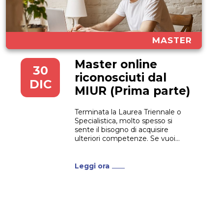
MASTER
Master online
30
riconosciuti dal
DIC
MIUR (Prima parte)
Terminata la Laurea Triennale o
Specialistica, molto spesso si
sente il bisogno di acquisire
ulteriori competenze. Se vuoi
immetterti nel mondo del lavoro
o se sei un professionista e vuoi
migliorare la tua posizione, la
Leggi ora
scelta giusta è frequentare un
Master. Probabilmente avrai
sentito dire che i Master Online
offrono...