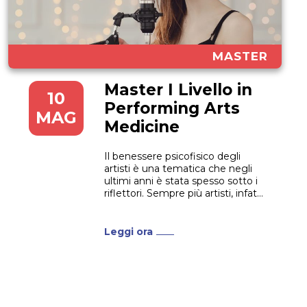
MASTER
Master I Livello in
10
Performing Arts
MAG
Medicine
Il benessere psicofisico degli
artisti è una tematica che negli
ultimi anni è stata spesso sotto i
riflettori. Sempre più artisti, infatti,
decidono di rendere pubbliche le
loro decisioni in tema di
salvaguardia e prevenzione della
Leggi ora
propria salute. Ciò significa che
c’è un crescente bisogno di
professionisti che sappiano
affiancare...