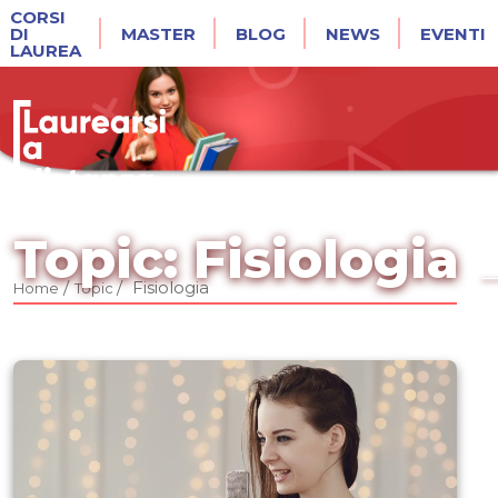
CORSI
DI
MASTER
BLOG
NEWS
EVENTI
LAUREA
Topic: Fisiologia
/
/
Fisiologia
Home
Topic