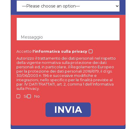
Messaggio
Accetto
l'informativa sulla privacy
Autorizzo il trattamento dei dati personali nel rispetto
della vigente normativa sulla protezione dei dati
personali ed, in particolare, il Regolamento Europeo
per la protezione dei dati personali 2016/679, il d.lgs.
30/06/2003 n. 196 e successive modifiche e
integrazioni, nello specifico per le finalità previste al
par. IV DATI TRATTATI, art. 2, comma 1 dell’Informativa
sulla Privacy.
Si
No