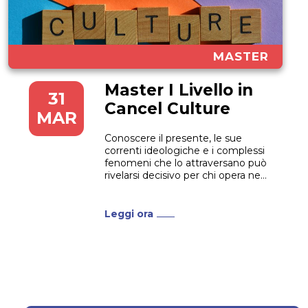
MASTER
Master I Livello in
31
Cancel Culture
MAR
Conoscere il presente, le sue
correnti ideologiche e i complessi
fenomeni che lo attraversano può
rivelarsi decisivo per chi opera nel
settore della comunicazione, della
formazione e della sociologia. Per
questo l’Università Niccolò
Leggi ora
Cusano ha deciso di istituire il
primo Master I Livello in Cancel
Culture. Storia, Politica, Cultura in...