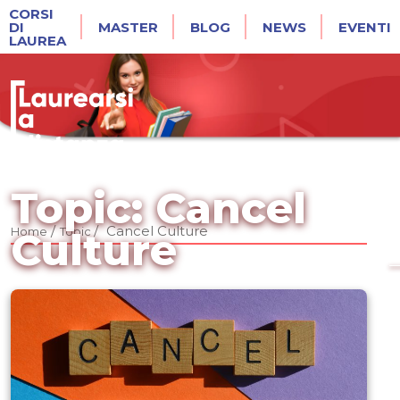
CORSI
DI
MASTER
BLOG
NEWS
EVENTI
LAUREA
Topic: Cancel
/
/
Cancel Culture
Home
Topic
Culture