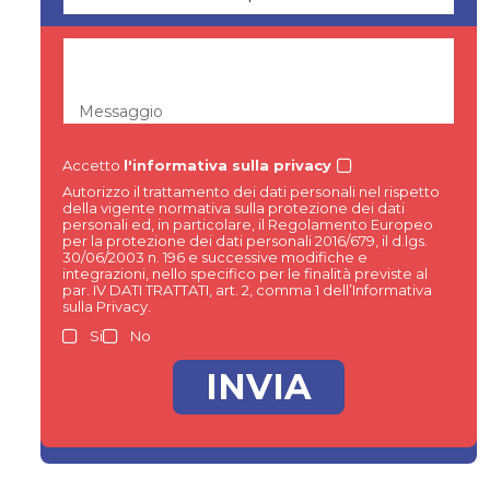
Messaggio
Accetto
l'informativa sulla privacy
Autorizzo il trattamento dei dati personali nel rispetto
della vigente normativa sulla protezione dei dati
personali ed, in particolare, il Regolamento Europeo
per la protezione dei dati personali 2016/679, il d.lgs.
30/06/2003 n. 196 e successive modifiche e
integrazioni, nello specifico per le finalità previste al
par. IV DATI TRATTATI, art. 2, comma 1 dell’Informativa
sulla Privacy.
Si
No