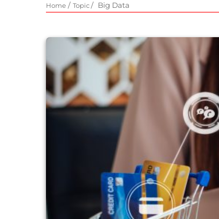
/
/
Big Data
Home
Topic