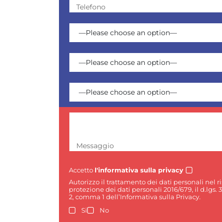
Telefono
Messaggio
Accetto
l'informativa sulla privacy
Autorizzo il trattamento dei dati personali nel 
protezione dei dati personali 2016/679, il d.lgs. 
2, comma 1 dell’Informativa sulla Privacy.
Si
No