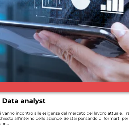
n Data analyst
ri vanno incontro alle esigenze del mercato del lavoro attuale. Tr
chiesta all’interno delle aziende. Se stai pensando di formarti pe
ne...