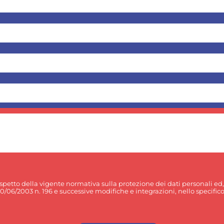
rispetto della vigente normativa sulla protezione dei dati personali ed
30/06/2003 n. 196 e successive modifiche e integrazioni, nello specifico p