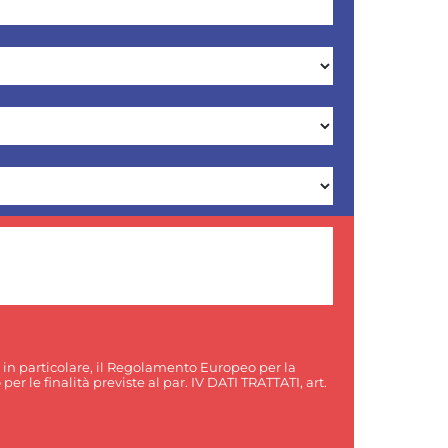
, in particolare, il Regolamento Europeo per la
er le finalità previste al par. IV DATI TRATTATI, art.