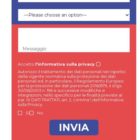
Messaggio
Accetto
l'informativa sulla privacy
Autorizzo il trattamento dei dati personali nel rispetto
della vigente normativa sulla protezione dei dati
personali ed, in particolare, il Regolamento Europeo
per la protezione dei dati personali 2016/679, il d.lgs.
30/06/2003 n. 196 e successive modifiche e
integrazioni, nello specifico per le finalità previste al
par. IV DATI TRATTATI, art. 2, comma 1 dell’Informativa
sulla Privacy.
Si
No