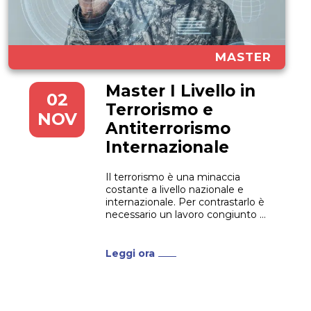
MASTER
Master I Livello in
02
Terrorismo e
NOV
Antiterrorismo
Internazionale
Il terrorismo è una minaccia
costante a livello nazionale e
internazionale. Per contrastarlo è
necessario un lavoro congiunto di
più professionisti a più livelli, dalle
forze dell’ordine ai magistrati,
dall’intelligence alle Istituzioni
Leggi ora
internazionali. Diventa di
fondamentale importanza, poi,
possedere una conoscenza
aggiornata dello scenario, per