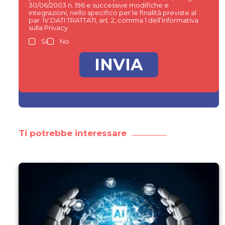
30/06/2003 n. 196 e successive modifiche e
integrazioni, nello specifico per le finalità previste al
par. IV DATI TRATTATI, art. 2, comma 1 dell’Informativa
sulla Privacy.
Si
No
Ti potrebbe interessare