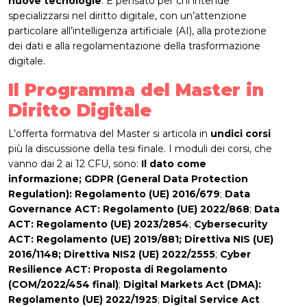
nuove tecnologie
. È pensato per chi intende
specializzarsi nel diritto digitale, con un’attenzione
particolare all’intelligenza artificiale (AI), alla protezione
dei dati e alla regolamentazione della trasformazione
digitale.
Il Programma del Master in
Diritto Digitale
L’offerta formativa del Master si articola in
undici corsi
più la discussione della tesi finale. I moduli dei corsi, che
vanno dai 2 ai 12 CFU, sono:
Il dato come
informazione; GDPR (General Data Protection
Regulation): Regolamento (UE) 2016/679
;
Data
Governance ACT: Regolamento (UE) 2022/868
;
Data
ACT: Regolamento (UE) 2023/2854
;
Cybersecurity
ACT: Regolamento (UE) 2019/881; Direttiva NIS (UE)
2016/1148; Direttiva NIS2 (UE) 2022/2555
;
Cyber
Resilience ACT: Proposta di Regolamento
(COM/2022/454 final)
;
Digital Markets Act (DMA):
Regolamento (UE) 2022/1925
;
Digital Service Act