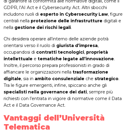
di garantire la conformità alle normative digitali, come il
GDPR, l’AI Act e il Cybersecurity Act. Altri sbocchi
includono ruoli di
esperto in Cybersecurity Law
, figure
centrali nella
protezione delle infrastrutture
digitali e
nella
gestione dei rischi legali
.
Chi desidera operare all’interno delle aziende potrà
orientarsi verso il ruolo di
giurista d’impresa
,
occupandosi di
contratti tecnologici
,
proprietà
intellettuale
e
tematiche legate all’innovazione
.
Inoltre, il percorso prepara professionisti in grado di
affiancare le organizzazioni nella
trasformazione
digitale
, sia in
ambito
consulenziale
che
strategico
.
Tra le figure emergenti, infine, spiccano anche gli
specialisti nella governance dei dati
, sempre più
richiesti con l’entrata in vigore di normative come il Data
Act e il Data Governance Act.
Vantaggi dell’Università
Telematica