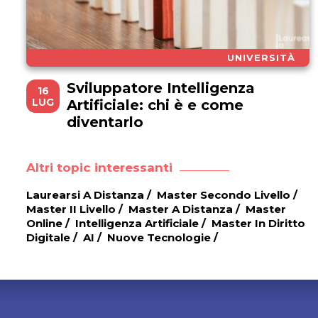
UNIVERSITÀ
Sviluppatore Intelligenza
16
LUG
Artificiale: chi è e come
diventarlo
Altri topic interessanti
Laurearsi A Distanza
/
Master Secondo Livello
/
Master II Livello
/
Master A Distanza
/
Master
Online
/
Intelligenza Artificiale
/
Master In Diritto
Digitale
/
AI
/
Nuove Tecnologie
/